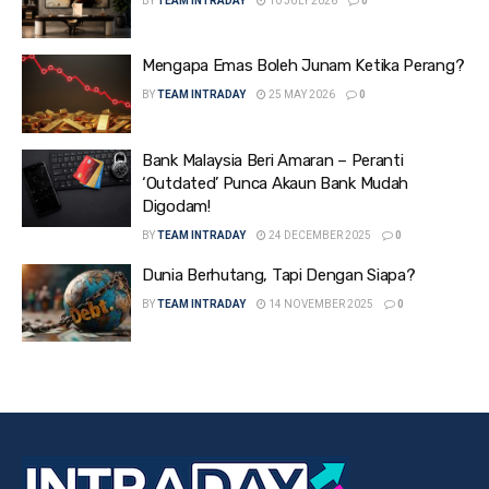
BY
TEAM INTRADAY
10 JULY 2026
0
Mengapa Emas Boleh Junam Ketika Perang?
BY
TEAM INTRADAY
25 MAY 2026
0
Bank Malaysia Beri Amaran – Peranti
‘Outdated’ Punca Akaun Bank Mudah
Digodam!
BY
TEAM INTRADAY
24 DECEMBER 2025
0
Dunia Berhutang, Tapi Dengan Siapa?
BY
TEAM INTRADAY
14 NOVEMBER 2025
0