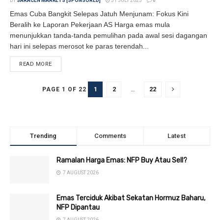
BY
SARACEN MARKETS [SPONSORED]
31 JULY 2025
0
Emas Cuba Bangkit Selepas Jatuh Menjunam: Fokus Kini
Beralih ke Laporan Pekerjaan AS Harga emas mula
menunjukkan tanda-tanda pemulihan pada awal sesi dagangan
hari ini selepas merosot ke paras terendah...
READ MORE
DETAILS
1
2
…
22
PAGE 1 OF 22
Trending
Comments
Latest
Ramalan Harga Emas: NFP Buy Atau Sell?
7 AUGUST 2026
Emas Terciduk Akibat Sekatan Hormuz Baharu,
NFP Dipantau
7 AUGUST 2026