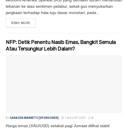
ekonomi Amerika Syarikat (AS) yang semakin suram menambah
tekanan ke atas sentimen pelabur, sekali gus menyukarkan
jangkaan terhadap hala tuju dasar monetari, pada...
READ MORE
DETAILS
NFP: Detik Penentu Nasib Emas, Bangkit Semula
Atau Tersungkur Lebih Dalam?
BY
SARACEN MARKETS [SPONSORED]
1 AUGUST 2025
0
Harga emas (XAU/USD) setakat pagi Jumaat dilihat stabil