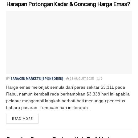
Harapan Potongan Kadar & Goncang Harga Emas?
BY
SARACEN MARKETS [SPONSORED]
21 AUGUST 2025
0
Harga emas melonjak semula dari paras sekitar $3,311 pada
Rabu, namun kembali reda berhampiran $3,338 hari ini apabila
pelabur mengambil langkah berhati-hati menunggu pencetus
baharu pasaran. Tumpuan hari ini terarah...
READ MORE
DETAILS