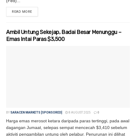
(Fed)...
READ MORE
DETAILS
Ambil Untung Sekejap, Badai Besar Menunggu –
Emas Intai Paras $3,500
BY
SARACEN MARKETS [SPONSORED]
8 AUGUST 2025
0
Harga emas merosot ketara daripada paras tertinggi, pada awal
dagangan Jumaat, selepas sempat mencecah $3,410 sebelum
aktiviti pengambilan untung oleh pelabur. Penurunan ini dilihat