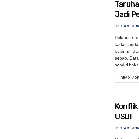
Taruhan
Jadi P
BY
TEAM INTR
Pelabur kin
kadar faed
bulan ni, d
sebab. Data 
sendiri bakal
READ MO
Konflik
USD!
BY
TEAM INTR