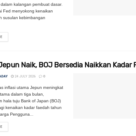
 dalam kalangan pembuat dasar.
ai Fed menyokong kenaikan
ah susulan kebimbangan
RE
DETAILS
i Jepun Naik, BOJ Bersedia Naikkan Kadar 
ADAY
24 JULY 2026
0
s inflasi utama Jepun meningkat
rtama dalam tiga bulan,
 hala tuju Bank of Japan (BOJ)
lagi kenaikan kadar faedah tahun
Harga Pengguna...
RE
DETAILS