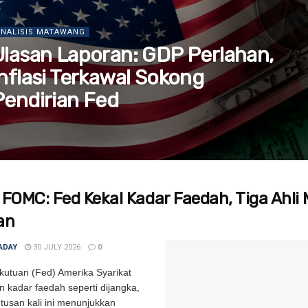
ANALISIS MATAWANG
Ulasan Laporan: GDP Perlahan,
Inflasi Terkawal Sokong
Pendirian Fed
 FOMC: Fed Kekal Kadar Faedah, Tiga Ahli
an
ADAY
30 JULY 2026
0
kutuan (Fed) Amerika Syarikat
 kadar faedah seperti dijangka,
usan kali ini menunjukkan