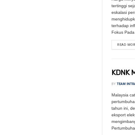
tertinggi se
eskalasi pe
menghidupk
terhadap inf
Fokus Pada 
READ MO
KDNK Ma
BY
TEAM INTR
Malaysia ca
pertumbuha
tahun ini, 
eksport elek
mengimbangi
Pertumbuha