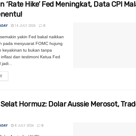
 ‘Rate Hike’ Fed Meningkat, Data CPI Mal
enentu!
ADAY
14 JULY 2026
0
i semakin yakin Fed bakal naikkan
ah pada mesyuarat FOMC hujung
an keyakinan tu bukan tanpa
inflasi dan testimoni Ketua Fed
 jadi...
RE
DETAILS
 Selat Hormuz: Dolar Aussie Merosot, Tra
ADAY
8 JULY 2026
0