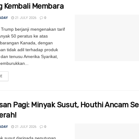
 Kembali Membara
ADAY
21 JULY 2026
0
 Trump berjanji mengenakan tarif
nyak 50 peratus ke atas
 barangan Kanada, dengan
an tidak adil terhadap produk
 dan tenusu Amerika Syarikat,
memburukkan...
RE
DETAILS
san Pagi: Minyak Susut, Houthi Ancam S
erah!
ADAY
21 JULY 2026
0
k susut daripada penutupan