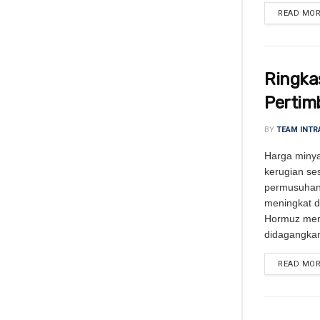
READ MO
Ringka
Pertim
BY
TEAM INTR
Harga miny
kerugian se
permusuhan 
meningkat da
Hormuz mero
didagangkan
READ MO