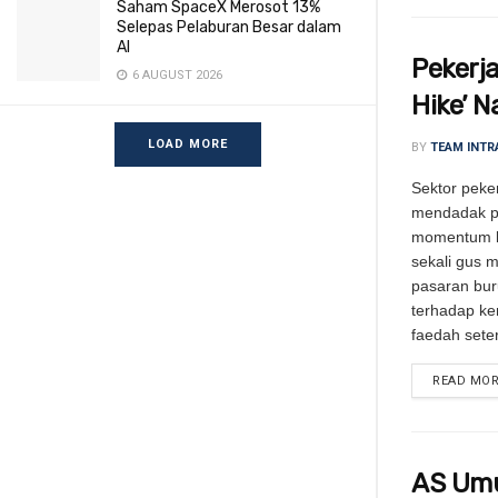
Saham SpaceX Merosot 13%
Selepas Pelaburan Besar dalam
AI
Pekerj
6 AUGUST 2026
Hike’ N
LOAD MORE
BY
TEAM INTR
Sektor peker
mendadak p
momentum k
sekali gus 
pasaran bur
terhadap ke
faedah sete
READ MO
AS Umu