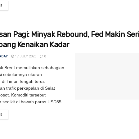
RE
DETAILS
san Pagi: Minyak Rebound, Fed Makin Ser
bang Kenaikan Kadar
ADAY
17 JULY 2026
0
ak Brent memulihkan sebahagian
si sebelumnya ekoran
di Timur Tengah terus
n trafik perkapalan di Selat
sot. Komoditi tersebut
 sedikit di bawah paras USD85...
RE
DETAILS