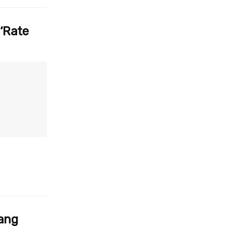
‘Rate
ang