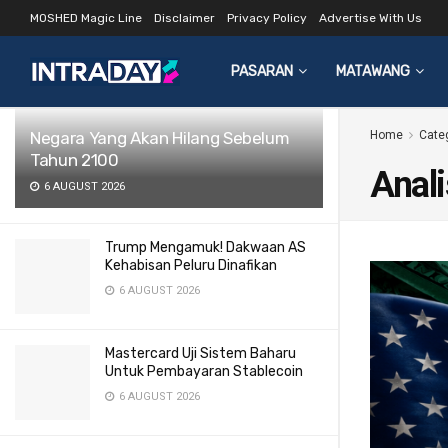
MOSHED Magic Line
Disclaimer
Privacy Policy
Advertise With Us
LATEST
TRENDING
Filter
PASARAN
MATAWANG
Negara Yang Akan Hilang Sebelum
Home
Cate
Tahun 2100
Anal
6 AUGUST 2026
Trump Mengamuk! Dakwaan AS
Kehabisan Peluru Dinafikan
6 AUGUST 2026
Mastercard Uji Sistem Baharu
Untuk Pembayaran Stablecoin
6 AUGUST 2026