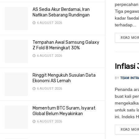
perpecahan
AS Sedia Akur Berdamai, Iran
Tiga pegaw
Nafikan Sebarang Rundingan
kadar faed
6 AUGUST 2026
terhadap...
READ MO
Tempahan Awal Samsung Galaxy
Z Fold 8 Meningkat 30%
6 AUGUST 2026
Inflas
Ringgit Mengukuh Susulan Data
BY
TEAM INTR
Ekonomi AS Lemah
6 AUGUST 2026
Penanda ara
buat kali pe
mengekalkan
Momentum BTC Suram, Isyarat
untuk satu 
Global Belum Meyakinkan
ini. Indeks 
6 AUGUST 2026
READ MO