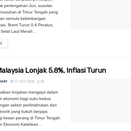
jak pertengahan Jun, susulan
rmusuhan di Timur Tengah yang
an semula kebimbangan
lasi. Brent Turun 0.4 Peratus,
Selat Laut Merah...
RE
DETAILS
laysia Lonjak 5.8%, Inflasi Turun
ADAY
17 JULY 2026
0
tatkan lonjakan mengejut dalam
n ekonomi bagi suku kedua
dengan sektor perkhidmatan dan
tronik yang kukuh berjaya
 kesan perang di Timur Tengah.
n Ekonomi Kalahkan...