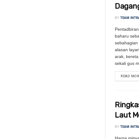
Dagang
BY
TEAM INTR
Pentadbiran
baharu seba
sebahagian
alasan layan
arak, kereta
sekali gus 
READ MO
Ringka
Laut M
BY
TEAM INTR
Harga minya