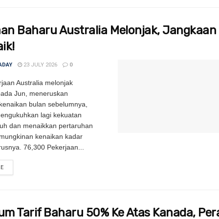
aan Baharu Australia Melonjak, Jangkaan 
aik!
ADAY
23 JULY 2026
0
jaan Australia melonjak
ada Jun, meneruskan
enaikan bulan sebelumnya,
mengukuhkan lagi kekuatan
uh dan menaikkan pertaruhan
mungkinan kenaikan kadar
rusnya. 76,300 Pekerjaan...
RE
DETAILS
m Tarif Baharu 50% Ke Atas Kanada, Per