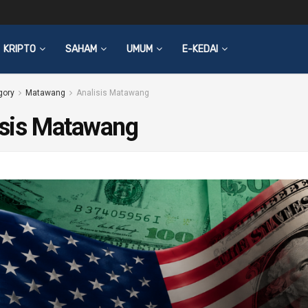
KRIPTO
SAHAM
UMUM
E-KEDAI
gory
Matawang
Analisis Matawang
isis Matawang