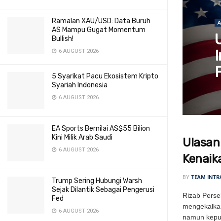
Ramalan XAU/USD: Data Buruh
AS Mampu Gugat Momentum
Bullish!
6 AUGUST 2026
5 Syarikat Pacu Ekosistem Kripto
Syariah Indonesia
6 AUGUST 2026
EA Sports Bernilai AS$55 Bilion
Kini Milik Arab Saudi
Ulasan
6 AUGUST 2026
Kenaik
BY
TEAM INTR
Trump Sering Hubungi Warsh
Sejak Dilantik Sebagai Pengerusi
Rizab Perse
Fed
mengekalkan
6 AUGUST 2026
namun keput