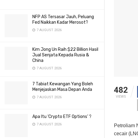
NFP AS Tersasar Jauh, Peluang
Fed Naikkan Kadar Merosot?
7 AUGUST 2026
Kim Jong Un Raih $22 Billion Hasil
Jual Senjata Kepada Rusia &
China
7 AUGUST 2026
7 Tabiat Kewangan Yang Boleh
482
Menjejaskan Masa Depan Anda
VIEWS
7 AUGUST 2026
Apa Itu ‘Crypto ETF Options’ ?
7 AUGUST 2026
Petroliam 
cecair (LN