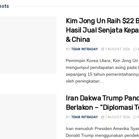
sts
Kim Jong Un Raih $22 Bi
Hasil Jual Senjata Kep
& China
BY
TEAM INTRADAY
7 AUGUST 2026
Pemimpin Korea Utara, Kim Jong Un 
mengumpul pendapatan asing pada ta
sepanjang 15 tahun pemerintahannya
oleh peningkatan...
Iran Dakwa Trump Pand
Berlakon – “Diplomasi T
BY
TEAM INTRADAY
7 AUGUST 2026
Iran menuduh Presiden Amerika Syari
Donald Trump menggunakan pendek