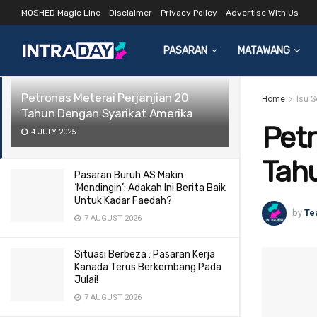
MOSHED Magic Line
Disclaimer
Privacy Policy
Advertise With Us
LATEST
TRENDING
Filter
PASARAN
MATAWANG
Petronas Meterai Perjanjian 20
Home
Isu 
Tahun Dengan Syarikat Amerika
Petr
4 JULY 2025
Tah
Pasaran Buruh AS Makin
‘Mendingin’: Adakah Ini Berita Baik
Untuk Kadar Faedah?
by
Te
7 AUGUST 2026
Situasi Berbeza : Pasaran Kerja
Kanada Terus Berkembang Pada
Julai!
7 AUGUST 2026