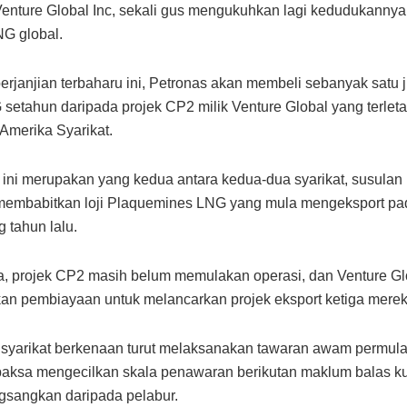
Venture Global Inc, sekali gus mengukuhkan lagi kedudukanny
G global.
erjanjian terbaharu ini, Petronas akan membeli sebanyak satu j
 setahun daripada projek CP2 milik Venture Global yang terleta
 Amerika Syarikat.
ini merupakan yang kedua antara kedua-dua syarikat, susulan 
 membabitkan loji Plaquemines LNG yang mula mengeksport pa
 tahun lalu.
, projek CP2 masih belum memulakan operasi, dan Venture Glob
n pembiayaan untuk melancarkan projek eksport ketiga mereka
 syarikat berkenaan turut melaksanakan tawaran awam permula
aksa mengecilkan skala penawaran berikutan maklum balas k
sangkan daripada pelabur.