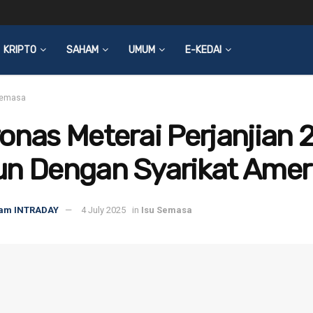
KRIPTO
SAHAM
UMUM
E-KEDAI
Semasa
onas Meterai Perjanjian 
un Dengan Syarikat Amer
am INTRADAY
4 July 2025
in
Isu Semasa