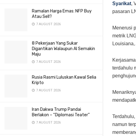
Syarikat
, 
Ramalan Harga Emas: NFP Buy
pasaran LN
Atau Sell?
7 AUGUST 2026
Menerusi p
metrik LNG
8 Pekerjaan Yang Sukar
Louisiana,
Digantikan Walaupun AI Semakin
Maju
Kerjasama 
7 AUGUST 2026
terdahulu
penghujung
Rusia Rasmi Luluskan Kawal Selia
Kripto
7 AUGUST 2026
Menariknya
mendapatka
Iran Dakwa Trump Pandai
Berlakon – “Diplomasi Teater”
Terdahulu,
7 AUGUST 2026
namun terp
memberang