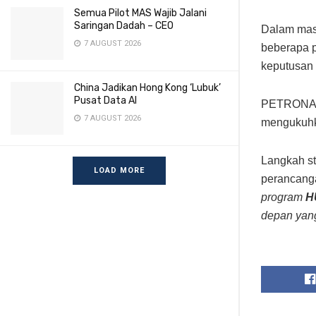
Semua Pilot MAS Wajib Jalani
Saringan Dadah – CEO
Dalam masa
7 AUGUST 2026
beberapa p
keputusan 
China Jadikan Hong Kong ‘Lubuk’
Pusat Data AI
PETRONAS s
7 AUGUST 2026
mengukuhka
Langkah st
LOAD MORE
perancanga
program
H
depan yang