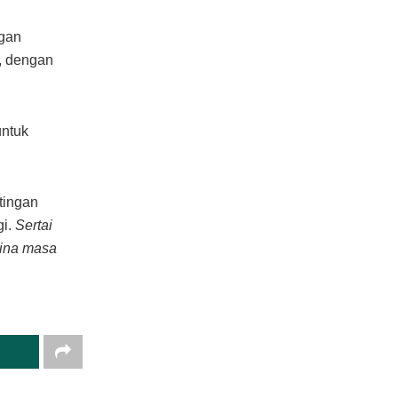
ngan
s, dengan
untuk
tingan
gi.
Sertai
bina masa