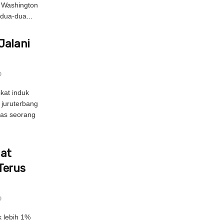
n Washington
dua-dua...
Jalani
0
kat induk
 juruterbang
pas seorang
uat
Terus
0
 lebih 1%