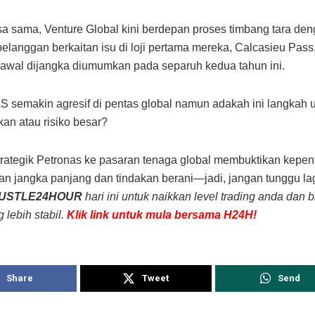
 sama, Venture Global kini berdepan proses timbang tara de
elanggan berkaitan isu di loji pertama mereka, Calcasieu Pas
awal dijangka diumumkan pada separuh kedua tahun ini.
emakin agresif di pentas global namun adakah ini langkah 
n atau risiko besar?
rategik Petronas ke pasaran tenaga global membuktikan kepen
n jangka panjang dan tindakan berani—jadi, jangan tunggu la
USTLE24HOUR
hari ini untuk naikkan level trading anda dan 
 lebih stabil.
Klik link untuk mula bersama H24H!
Share
Tweet
Send