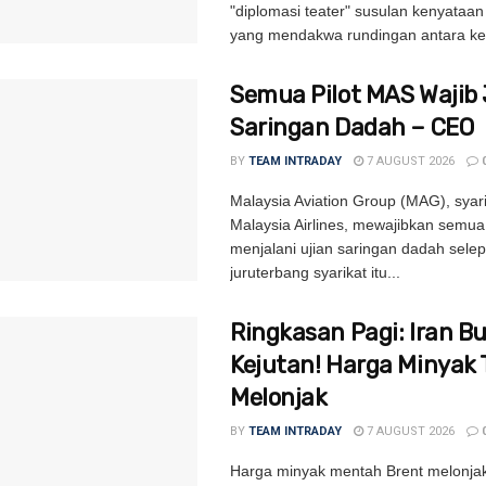
"diplomasi teater" susulan kenyataa
yang mendakwa rundingan antara ke
Semua Pilot MAS Wajib 
Saringan Dadah – CEO
BY
TEAM INTRADAY
7 AUGUST 2026
Malaysia Aviation Group (MAG), syari
Malaysia Airlines, mewajibkan semua
menjalani ujian saringan dadah sele
juruterbang syarikat itu...
Ringkasan Pagi: Iran B
Kejutan! Harga Minyak 
Melonjak
BY
TEAM INTRADAY
7 AUGUST 2026
Harga minyak mentah Brent melonjak