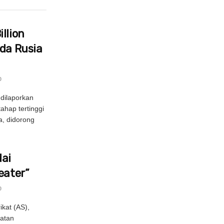
llion
ada Rusia
0
dilaporkan
hap tertinggi
, didorong
ai
eater”
0
kat (AS),
atan