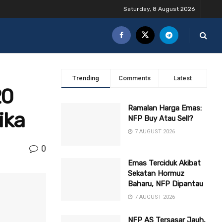
Saturday, 8 August 2026
Trending
Comments
Latest
20
Ramalan Harga Emas:
ika
NFP Buy Atau Sell?
7 AUGUST 2026
0
Emas Terciduk Akibat
Sekatan Hormuz
Baharu, NFP Dipantau
7 AUGUST 2026
NFP AS Tersasar Jauh,