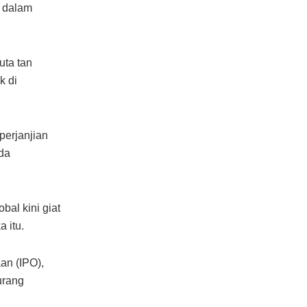
a dalam
uta tan
k di
perjanjian
da
al kini giat
 itu.
an (IPO),
urang