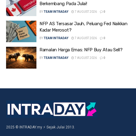
Berkembang Pada Julai!
BY
TEAM INTRADAY
7 AUGUST 2026
0
NFP AS Tersasar Jauh, Peluang Fed Naikkan
Kadar Merosot?
BY
TEAM INTRADAY
7 AUGUST 2026
0
Ramalan Harga Emas: NFP Buy Atau Sell?
BY
TEAM INTRADAY
7 AUGUST 2026
0
2025 © INTRADAY.my ⚡ Sejak Julai 2013.