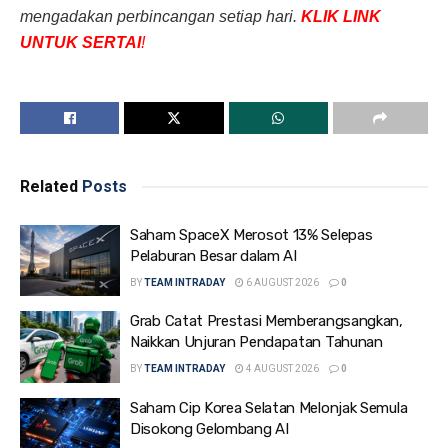
mengadakan perbincangan setiap hari.
KLIK LINK
UNTUK SERTAI
!
Related
Posts
Saham SpaceX Merosot 13% Selepas
Pelaburan Besar dalam AI
BY
TEAM INTRADAY
6 AUGUST 2026
0
Grab Catat Prestasi Memberangsangkan,
Naikkan Unjuran Pendapatan Tahunan
BY
TEAM INTRADAY
4 AUGUST 2026
0
Saham Cip Korea Selatan Melonjak Semula
Disokong Gelombang AI