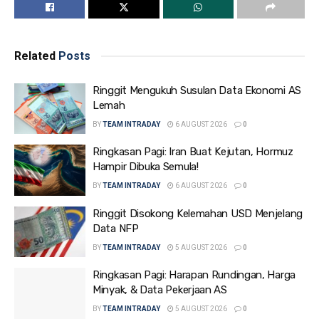
Related
Posts
Ringgit Mengukuh Susulan Data Ekonomi AS
Lemah
BY
TEAM INTRADAY
6 AUGUST 2026
0
Ringkasan Pagi: Iran Buat Kejutan, Hormuz
Hampir Dibuka Semula!
BY
TEAM INTRADAY
6 AUGUST 2026
0
Ringgit Disokong Kelemahan USD Menjelang
Data NFP
BY
TEAM INTRADAY
5 AUGUST 2026
0
Ringkasan Pagi: Harapan Rundingan, Harga
Minyak, & Data Pekerjaan AS
BY
TEAM INTRADAY
5 AUGUST 2026
0