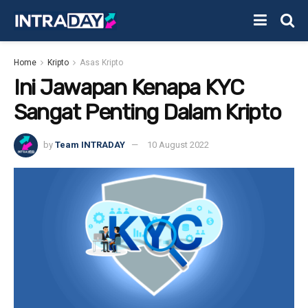
Home
Kripto
Asas Kripto
Ini Jawapan Kenapa KYC
Sangat Penting Dalam Kripto
by
Team INTRADAY
10 August 2022