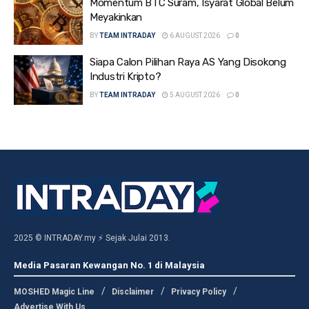
Momentum BTC Suram, Isyarat Global Belum
Meyakinkan
BY
TEAM INTRADAY
6 AUGUST 2026
0
Siapa Calon Pilihan Raya AS Yang Disokong
Industri Kripto?
BY
TEAM INTRADAY
5 AUGUST 2026
0
2025 © INTRADAY.my ⚡ Sejak Julai 2013.
Media Pasaran Kewangan No. 1 di Malaysia
MOSHED Magic Line
Disclaimer
Privacy Policy
Advertise With Us