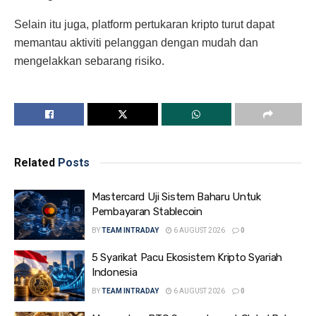
Selain itu juga, platform pertukaran kripto turut dapat
memantau aktiviti pelanggan dengan mudah dan
mengelakkan sebarang risiko.
Related
Posts
Mastercard Uji Sistem Baharu Untuk
Pembayaran Stablecoin
BY
TEAM INTRADAY
6 AUGUST 2026
0
5 Syarikat Pacu Ekosistem Kripto Syariah
Indonesia
BY
TEAM INTRADAY
6 AUGUST 2026
0