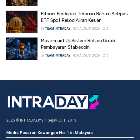
Bitcoin Berdepan Tekanan Baharu Selepas
ETF Spot Rekod Aliran Keluar
BY
TEAM INTRADAY
7 AUGUST 2026
0
Mastercard Uji Sistem Baharu Untuk
Pembayaran Stablecoin
BY
TEAM INTRADAY
6 AUGUST 2026
0
2025 © INTRADAY.my ⚡ Sejak Julai 2013.
Media Pasaran Kewangan No. 1 di Malaysia