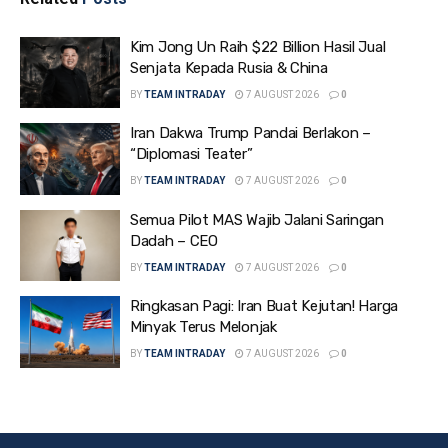
Kim Jong Un Raih $22 Billion Hasil Jual
Senjata Kepada Rusia & China
BY
TEAM INTRADAY
7 AUGUST 2026
0
Iran Dakwa Trump Pandai Berlakon –
“Diplomasi Teater”
BY
TEAM INTRADAY
7 AUGUST 2026
0
Semua Pilot MAS Wajib Jalani Saringan
Dadah – CEO
BY
TEAM INTRADAY
7 AUGUST 2026
0
Ringkasan Pagi: Iran Buat Kejutan! Harga
Minyak Terus Melonjak
BY
TEAM INTRADAY
7 AUGUST 2026
0