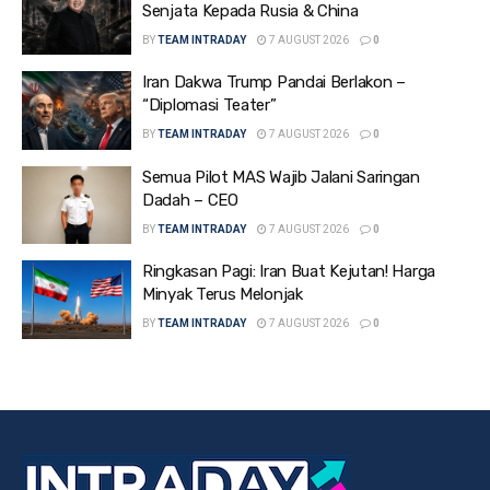
Senjata Kepada Rusia & China
BY
TEAM INTRADAY
7 AUGUST 2026
0
Iran Dakwa Trump Pandai Berlakon –
“Diplomasi Teater”
BY
TEAM INTRADAY
7 AUGUST 2026
0
Semua Pilot MAS Wajib Jalani Saringan
Dadah – CEO
BY
TEAM INTRADAY
7 AUGUST 2026
0
Ringkasan Pagi: Iran Buat Kejutan! Harga
Minyak Terus Melonjak
BY
TEAM INTRADAY
7 AUGUST 2026
0