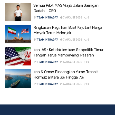
Semua Pilot MAS Wajib Jalani Saringan
Dadah – CEO
BY
TEAM INTRADAY
7 AUGUST 2026
0
Ringkasan Pagi: Iran Buat Kejutan! Harga
Minyak Terus Melonjak
BY
TEAM INTRADAY
7 AUGUST 2026
0
Iran-AS : Ketidaktentuan Geopolitik Timur
Tengah Terus Membayangi Pasaran
BY
TEAM INTRADAY
6 AUGUST 2026
0
Iran & Oman Bincangkan Yuran Transit
Hormuz antara 3% Hingga 7%
BY
TEAM INTRADAY
6 AUGUST 2026
0