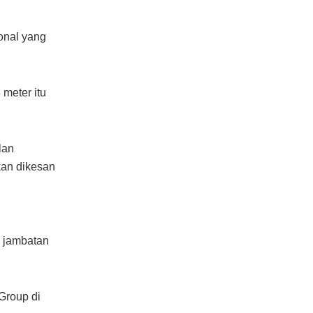
ional yang
meter itu
lan
kan dikesan
n jambatan
Group di