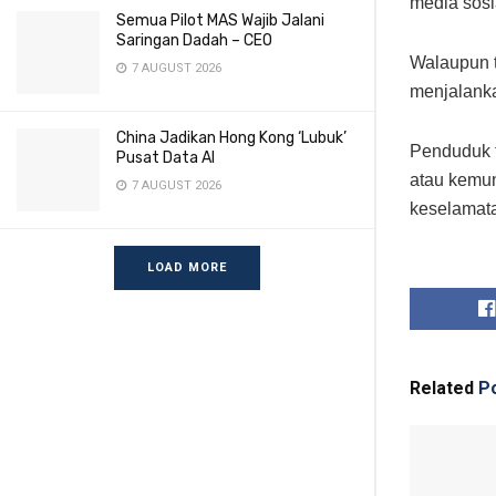
media sosi
Semua Pilot MAS Wajib Jalani
Saringan Dadah – CEO
Walaupun t
7 AUGUST 2026
menjalanka
China Jadikan Hong Kong ‘Lubuk’
Penduduk t
Pusat Data AI
atau kemun
7 AUGUST 2026
keselamat
LOAD MORE
Related
Po