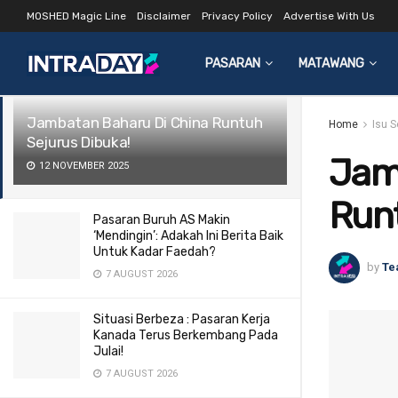
MOSHED Magic Line
Disclaimer
Privacy Policy
Advertise With Us
LATEST
TRENDING
Filter
PASARAN
MATAWANG
Jambatan Baharu Di China Runtuh
Home
Isu 
Sejurus Dibuka!
Jam
12 NOVEMBER 2025
Runt
Pasaran Buruh AS Makin
‘Mendingin’: Adakah Ini Berita Baik
Untuk Kadar Faedah?
by
Te
7 AUGUST 2026
Situasi Berbeza : Pasaran Kerja
Kanada Terus Berkembang Pada
Julai!
7 AUGUST 2026