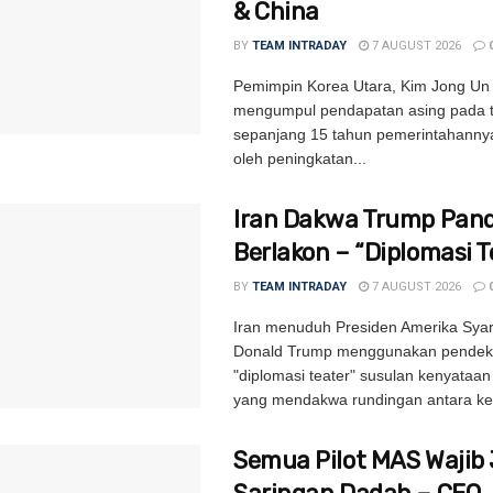
& China
BY
TEAM INTRADAY
7 AUGUST 2026
Pemimpin Korea Utara, Kim Jong Un 
mengumpul pendapatan asing pada ta
sepanjang 15 tahun pemerintahannya
oleh peningkatan...
Iran Dakwa Trump Pand
Berlakon – “Diplomasi T
BY
TEAM INTRADAY
7 AUGUST 2026
Iran menuduh Presiden Amerika Syari
Donald Trump menggunakan pendek
"diplomasi teater" susulan kenyataa
yang mendakwa rundingan antara ke
Semua Pilot MAS Wajib 