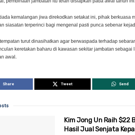
al, pembinaan jambatan itu telah disiapkan pada awal tahun ini
iada kemalangan jiwa direkodkan setakat ini, pihak berkuasa 
n siasatan terperinci bagi mengenal pasti punca sebenar kejadi
empatan turut dinasihatkan agar berwaspada terhadap sebara
culan keretakan baharu di kawasan sekitar jambatan sebagai 
an awal.
Share
Tweet
Send
sts
Kim Jong Un Raih $22 Bi
Hasil Jual Senjata Kep