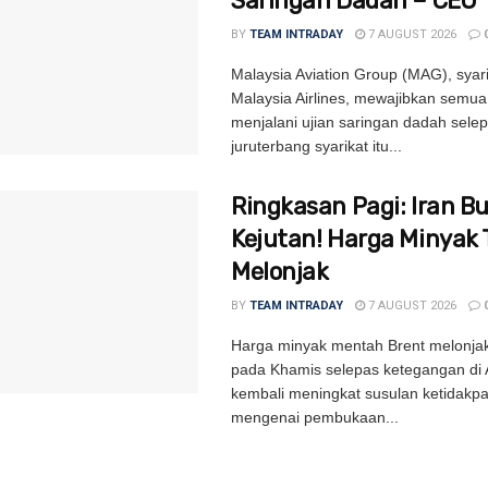
Saringan Dadah – CEO
BY
TEAM INTRADAY
7 AUGUST 2026
Malaysia Aviation Group (MAG), syari
Malaysia Airlines, mewajibkan semua
menjalani ujian saringan dadah sele
juruterbang syarikat itu...
Ringkasan Pagi: Iran B
Kejutan! Harga Minyak 
Melonjak
BY
TEAM INTRADAY
7 AUGUST 2026
Harga minyak mentah Brent melonjak
pada Khamis selepas ketegangan di 
kembali meningkat susulan ketidakpa
mengenai pembukaan...