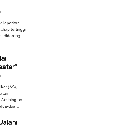
0
dilaporkan
hap tertinggi
, didorong
ai
eater”
0
kat (AS),
atan
n Washington
dua-dua...
Jalani