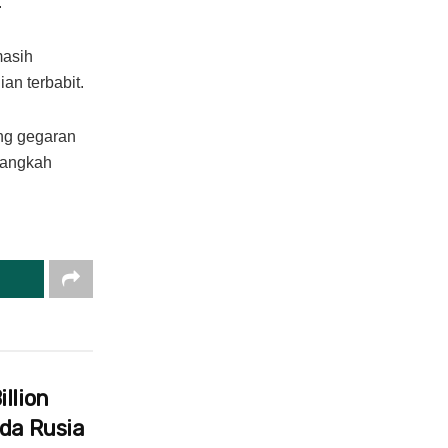
.
masih
an terbabit.
ng gegaran
langkah
llion
ada Rusia