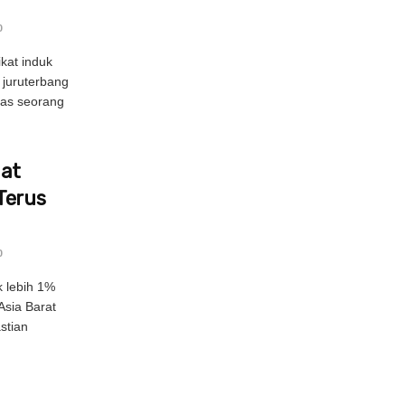
0
kat induk
 juruterbang
pas seorang
uat
Terus
0
 lebih 1%
Asia Barat
stian