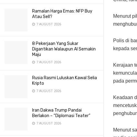
Ramalan Harga Emas: NFP Buy
Menurut pi
Atau Sell?
menghubun
7 AUGUST 2026
Polis di b
8 Pekerjaan Yang Sukar
kepada se
Digantikan Walaupun AI Semakin
Maju
7 AUGUST 2026
Kerajaan t
kemunculan
Rusia Rasmi Luluskan Kawal Selia
pada perm
Kripto
7 AUGUST 2026
Keadaan di
mencetuska
Iran Dakwa Trump Pandai
penghubung
Berlakon – “Diplomasi Teater”
7 AUGUST 2026
Menurut sa