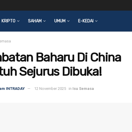
KRIPTO
SAHAM
UMUM
E-KEDAI
Semasa
batan Baharu Di China
uh Sejurus Dibuka!
am INTRADAY
12 November 2025
in
Isu Semasa