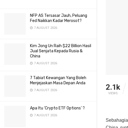
NFP AS Tersasar Jauh, Peluang
Fed Naikkan Kadar Merosot?
7 AUGUST 2026
Kim Jong Un Raih $22 Billion Hasil
Jual Senjata Kepada Rusia &
China
7 AUGUST 2026
7 Tabiat Kewangan Yang Boleh
Menjejaskan Masa Depan Anda
2.1k
7 AUGUST 2026
VIEWS
Apa Itu ‘Crypto ETF Options’ ?
7 AUGUST 2026
Sebahagian
China, run