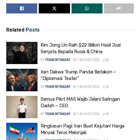
Related
Posts
Kim Jong Un Raih $22 Billion Hasil Jual
Senjata Kepada Rusia & China
BY
TEAM INTRADAY
7 AUGUST 2026
0
Iran Dakwa Trump Pandai Berlakon –
“Diplomasi Teater”
BY
TEAM INTRADAY
7 AUGUST 2026
0
Semua Pilot MAS Wajib Jalani Saringan
Dadah – CEO
BY
TEAM INTRADAY
7 AUGUST 2026
0
Ringkasan Pagi: Iran Buat Kejutan! Harga
Minyak Terus Melonjak