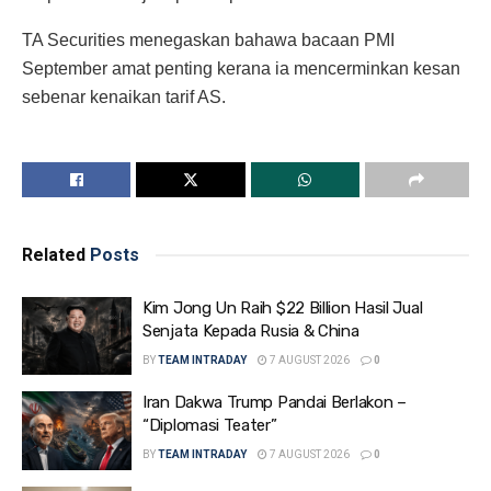
TA Securities menegaskan bahawa bacaan PMI
September amat penting kerana ia mencerminkan kesan
sebenar kenaikan tarif AS.
Related
Posts
Kim Jong Un Raih $22 Billion Hasil Jual
Senjata Kepada Rusia & China
BY
TEAM INTRADAY
7 AUGUST 2026
0
Iran Dakwa Trump Pandai Berlakon –
“Diplomasi Teater”
BY
TEAM INTRADAY
7 AUGUST 2026
0