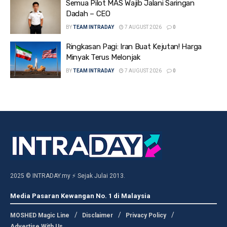
Semua Pilot MAS Wajib Jalani Saringan
Dadah – CEO
BY
TEAM INTRADAY
7 AUGUST 2026
0
Ringkasan Pagi: Iran Buat Kejutan! Harga
Minyak Terus Melonjak
BY
TEAM INTRADAY
7 AUGUST 2026
0
2025 © INTRADAY.my ⚡ Sejak Julai 2013.
Media Pasaran Kewangan No. 1 di Malaysia
MOSHED Magic Line
Disclaimer
Privacy Policy
Advertise With Us