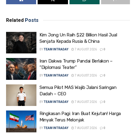
Related
Posts
Kim Jong Un Raih $22 Billion Hasil Jual
Senjata Kepada Rusia & China
BY
TEAM INTRADAY
7 AUGUST 2026
0
Iran Dakwa Trump Pandai Berlakon –
“Diplomasi Teater”
BY
TEAM INTRADAY
7 AUGUST 2026
0
Semua Pilot MAS Wajib Jalani Saringan
Dadah – CEO
BY
TEAM INTRADAY
7 AUGUST 2026
0
Ringkasan Pagi: Iran Buat Kejutan! Harga
Minyak Terus Melonjak
BY
TEAM INTRADAY
7 AUGUST 2026
0