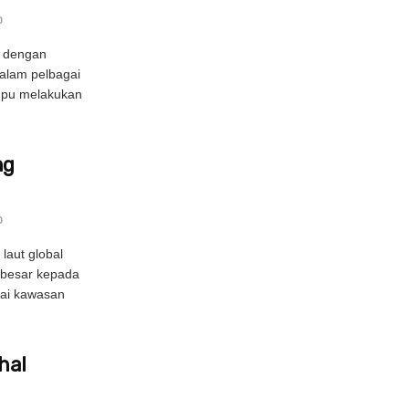
0
g dengan
alam pelbagai
mpu melakukan
ng
0
laut global
 besar kepada
ai kawasan
hal