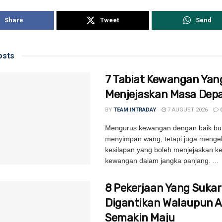
Share
Tweet
Send
sts
7 Tabiat Kewangan Yan
Menjejaskan Masa Dep
BY
TEAM INTRADAY
7 AUGUST 2026
Mengurus kewangan dengan baik bu
menyimpan wang, tetapi juga menge
kesilapan yang boleh menjejaskan k
kewangan dalam jangka panjang. ...
8 Pekerjaan Yang Sukar
Digantikan Walaupun A
Semakin Maju