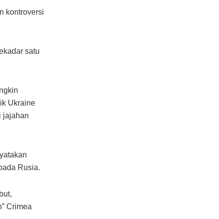
n kontroversi
sekadar satu
ngkin
ik Ukraine
i jajahan
nyatakan
pada Rusia.
but,
n” Crimea