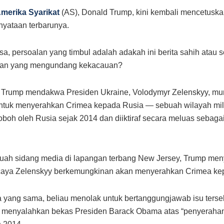
merika Syarikat
(AS), Donald Trump, kini kembali mencetuska
yataan terbarunya.
asa, persoalan yang timbul adalah adakah ini berita sahih atau 
aan yang mengundang kekacauan?
, Trump mendakwa Presiden Ukraine, Volodymyr Zelenskyy, mu
ntuk menyerahkan Crimea kepada Rusia — sebuah wilayah mil
oboh oleh Rusia sejak 2014 dan diiktiraf secara meluas sebaga
uah sidang media di lapangan terbang New Jersey, Trump me
rcaya Zelenskyy berkemungkinan akan menyerahkan Crimea ke
yang sama, beliau menolak untuk bertanggungjawab isu terse
a menyalahkan bekas Presiden Barack Obama atas “penyeraha