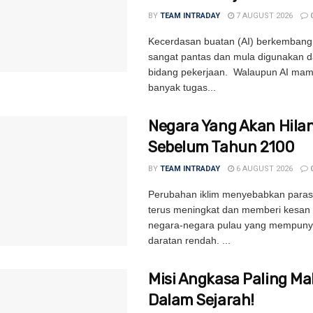
BY
TEAM INTRADAY
7 AUGUST 2026
Kecerdasan buatan (AI) berkemban
sangat pantas dan mula digunakan d
bidang pekerjaan. Walaupun AI ma
banyak tugas...
Negara Yang Akan Hila
Sebelum Tahun 2100
BY
TEAM INTRADAY
6 AUGUST 2026
Perubahan iklim menyebabkan paras 
terus meningkat dan memberi kesan
negara-negara pulau yang mempuny
daratan rendah. ...
Misi Angkasa Paling Ma
Dalam Sejarah!