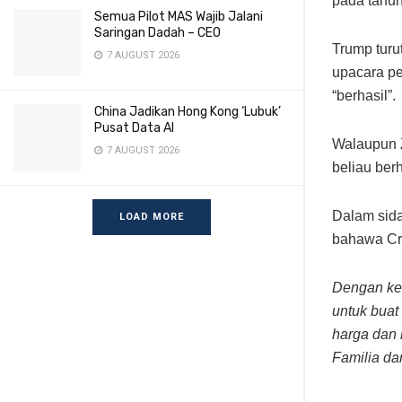
pada tahun
Semua Pilot MAS Wajib Jalani
Saringan Dadah – CEO
Trump turu
7 AUGUST 2026
upacara pe
“berhasil”.
China Jadikan Hong Kong ‘Lubuk’
Pusat Data AI
Walaupun 
7 AUGUST 2026
beliau ber
Dalam sida
LOAD MORE
bahawa Cri
Dengan ket
untuk buat
harga dan 
Familia da