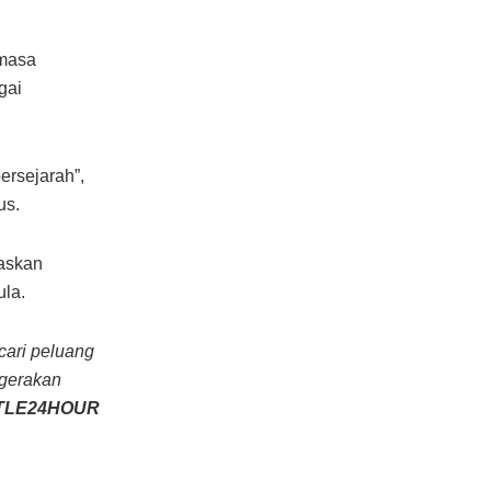
emasa
gai
rsejarah”,
us.
gaskan
ula.
cari peluang
rgerakan
TLE24HOUR