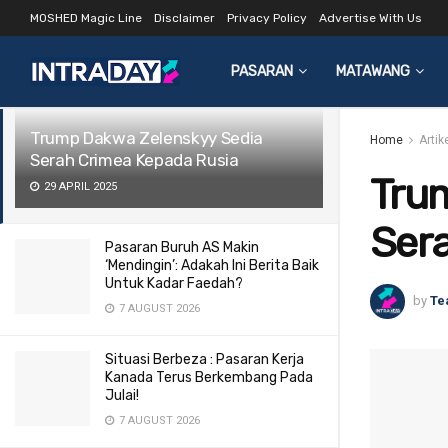
MOSHED Magic Line
Disclaimer
Privacy Policy
Advertise With Us
LATEST
TRENDING
Filter
PASARAN
MATAWANG
Trump Dakwa Zelenskyy Sedia
Home
Arti
Serah Crimea Kepada Rusia
Tru
29 APRIL 2025
Ser
Pasaran Buruh AS Makin
‘Mendingin’: Adakah Ini Berita Baik
Untuk Kadar Faedah?
by
Te
7 AUGUST 2026
Situasi Berbeza : Pasaran Kerja
Kanada Terus Berkembang Pada
Julai!
7 AUGUST 2026