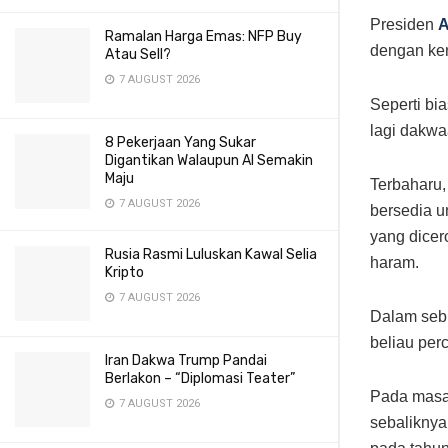
Presiden
A
Ramalan Harga Emas: NFP Buy
dengan ken
Atau Sell?
7 AUGUST 2026
Seperti bi
lagi dakw
8 Pekerjaan Yang Sukar
Digantikan Walaupun AI Semakin
Maju
Terbaharu
7 AUGUST 2026
bersedia u
yang dicer
Rusia Rasmi Luluskan Kawal Selia
haram.
Kripto
7 AUGUST 2026
Dalam seb
beliau pe
Iran Dakwa Trump Pandai
Berlakon – “Diplomasi Teater”
Pada masa 
7 AUGUST 2026
sebalikny