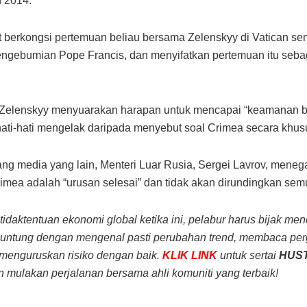
 2014.
t berkongsi pertemuan beliau bersama Zelenskyy di Vatican s
ngebumian Pope Francis, dan menyifatkan pertemuan itu seba
Zelenskyy menyuarakan harapan untuk mencapai “keamanan be
hati-hati mengelak daripada menyebut soal Crimea secara khus
ng media yang lain, Menteri Luar Rusia, Sergei Lavrov, mene
mea adalah “urusan selesai” dan tidak akan dirundingkan sem
idaktentuan ekonomi global ketika ini, pelabur harus bijak men
 untung dengan mengenal pasti perubahan trend, membaca pe
menguruskan risiko dengan baik.
KLIK LINK
untuk sertai
HUS
n mulakan perjalanan bersama ahli komuniti yang terbaik!