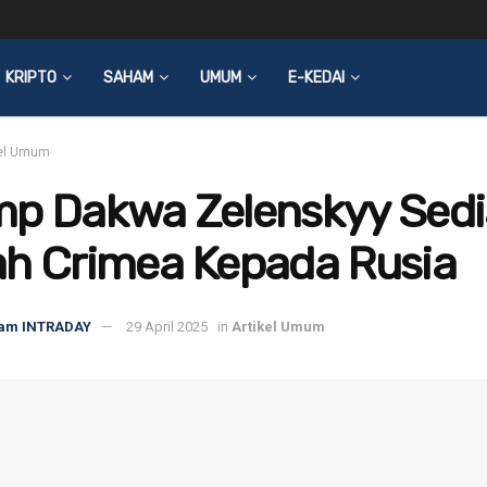
KRIPTO
SAHAM
UMUM
E-KEDAI
kel Umum
mp Dakwa Zelenskyy Sedi
ah Crimea Kepada Rusia
am INTRADAY
29 April 2025
in
Artikel Umum