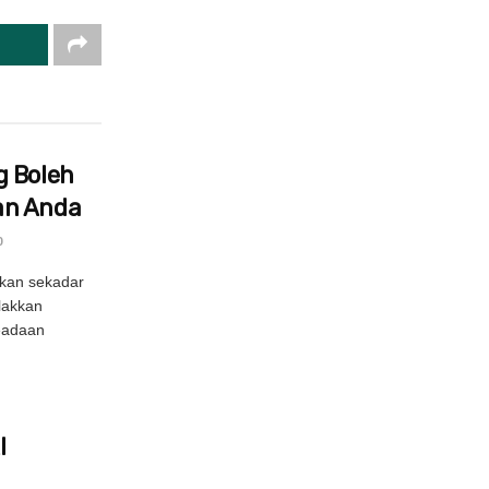
g Boleh
an Anda
0
kan sekadar
lakkan
eadaan
I