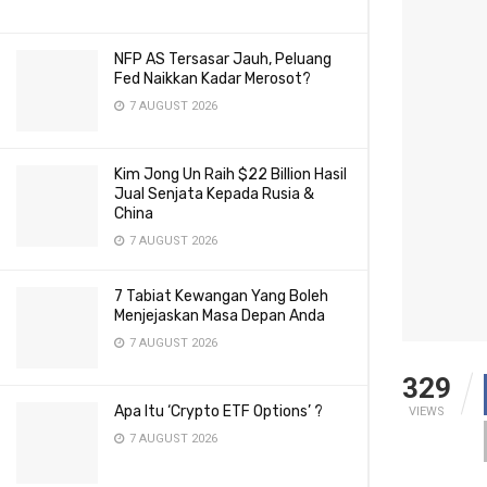
NFP AS Tersasar Jauh, Peluang
Fed Naikkan Kadar Merosot?
7 AUGUST 2026
Kim Jong Un Raih $22 Billion Hasil
Jual Senjata Kepada Rusia &
China
7 AUGUST 2026
7 Tabiat Kewangan Yang Boleh
Menjejaskan Masa Depan Anda
7 AUGUST 2026
329
Apa Itu ‘Crypto ETF Options’ ?
VIEWS
7 AUGUST 2026