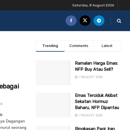
Saturday, 8 August 2026
Trending
Comments
Latest
Ramalan Harga Emas:
NFP Buy Atau Sell?
7 AUGUST 2026
ebagai
Emas Terciduk Akibat
Sekatan Hormuz
0
Baharu, NFP Dipantau
ik
7 AUGUST 2026
aya Dagangan
nurut seorang
Ringkasan Pagi: Iran