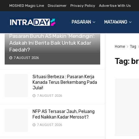
MOSHED Magic Line
Disclaimer
Privacy Policy
Advertise With Us
LATEST
TRENDING
Filter
PASARAN
MATAWANG
Pasaran Buruh AS Makin ‘Mendingin’:
Adakah Ini Berita Baik Untuk Kadar
Home
Tag
Faedah?
7 AUGUST 2026
Tag:
br
Situasi Berbeza : Pasaran Kerja
Kanada Terus Berkembang Pada
Julai!
7 AUGUST 2026
NFP AS Tersasar Jauh, Peluang
Fed Naikkan Kadar Merosot?
7 AUGUST 2026