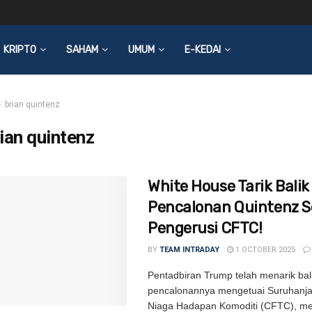
KRIPTO
SAHAM
UMUM
E-KEDAI
brian quintenz
ian quintenz
White House Tarik Balik
Pencalonan Quintenz S
Pengerusi CFTC!
BY
TEAM INTRADAY
1 OCTOBER 2025
Pentadbiran Trump telah menarik bal
pencalonannya mengetuai Suruhanj
Niaga Hadapan Komoditi (CFTC), me