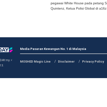
pegawai White House pada petang Se
Quintenz, Ketua Polisi Global di a16z 
Media Pasaran Kewangan No. 1 di Malaysia
DAY.my ⚡
MOSHED Magic Line
Disclaimer
Privacy Policy
13.