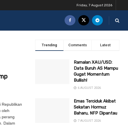
Friday, 7 August 2026
Trending
Comments
Latest
Ramalan XAU/USD:
Data Buruh AS Mampu
Gugat Momentum
ump
Bullish!
6 AUGUST 2026
Emas Terciduk Akibat
i Republikan
Sekatan Hormuz
 oleh
Baharu, NFP Dipantau
 perang
7 AUGUST 2026
n. Dalam