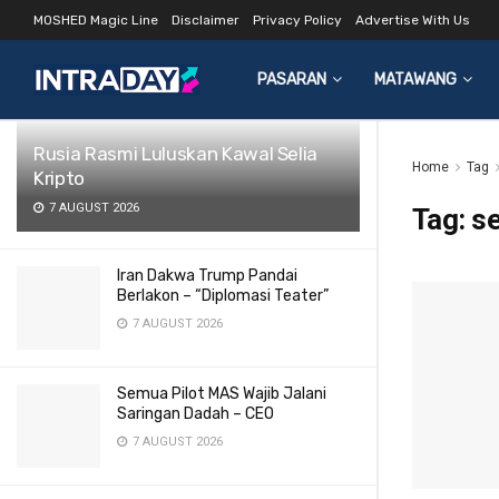
MOSHED Magic Line
Disclaimer
Privacy Policy
Advertise With Us
LATEST
TRENDING
Filter
PASARAN
MATAWANG
Rusia Rasmi Luluskan Kawal Selia
Home
Tag
Kripto
7 AUGUST 2026
Tag:
s
Iran Dakwa Trump Pandai
Berlakon – “Diplomasi Teater”
7 AUGUST 2026
Semua Pilot MAS Wajib Jalani
Saringan Dadah – CEO
7 AUGUST 2026