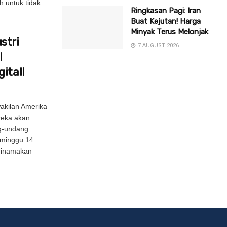
h untuk tidak
Ringkasan Pagi: Iran
Buat Kejutan! Harga
Minyak Terus Melonjak
stri
7 AUGUST 2026
l
ital!
akilan Amerika
eka akan
g-undang
a minggu 14
 dinamakan