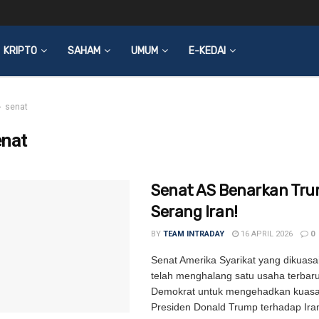
KRIPTO
SAHAM
UMUM
E-KEDAI
senat
enat
Senat AS Benarkan Tr
Serang Iran!
BY
TEAM INTRADAY
16 APRIL 2026
0
Senat Amerika Syarikat yang dikuasa
telah menghalang satu usaha terbaru
Demokrat untuk mengehadkan kuasa
Presiden Donald Trump terhadap Ira