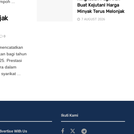
mpoh ...
Buat Kejutan! Harga
Minyak Terus Melonjak
jak
7 AUGUST 2026
0
 mencatatkan
an bagi tahun
5. Prestasi
ara dalam
yarikat ...
Ikuti Kami
dvertise With Us