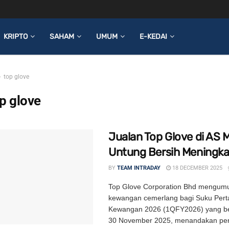
KRIPTO
SAHAM
UMUM
E-KEDAI
top glove
p glove
Jualan Top Glove di AS M
Untung Bersih Meningka
BY
TEAM INTRADAY
18 DECEMBER 2025
Top Glove Corporation Bhd mengum
kewangan cemerlang bagi Suku Per
Kewangan 2026 (1QFY2026) yang be
30 November 2025, menandakan pe