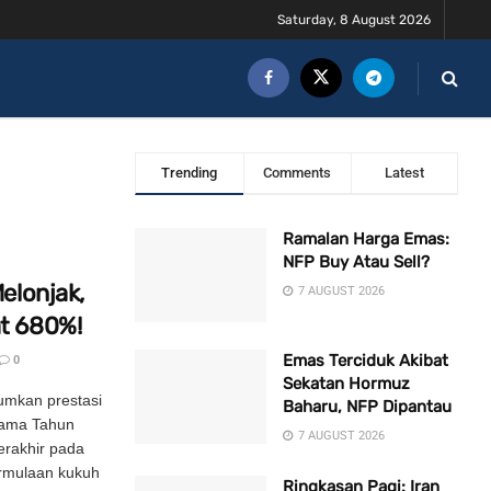
Saturday, 8 August 2026
Trending
Comments
Latest
Ramalan Harga Emas:
NFP Buy Atau Sell?
elonjak,
7 AUGUST 2026
t 680%!
Emas Terciduk Akibat
0
Sekatan Hormuz
umkan prestasi
Baharu, NFP Dipantau
tama Tahun
7 AUGUST 2026
rakhir pada
rmulaan kukuh
Ringkasan Pagi: Iran