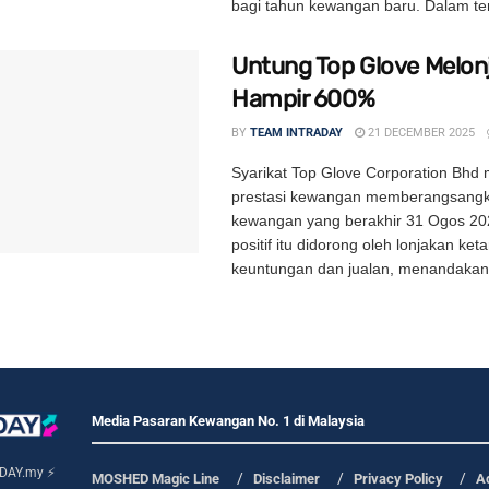
bagi tahun kewangan baru. Dalam te
Untung Top Glove Melon
Hampir 600%
BY
TEAM INTRADAY
21 DECEMBER 2025
Syarikat Top Glove Corporation Bhd
prestasi kewangan memberangsangk
kewangan yang berakhir 31 Ogos 202
positif itu didorong oleh lonjakan ket
keuntungan dan jualan, menandakan s
Media Pasaran Kewangan No. 1 di Malaysia
DAY.my ⚡
MOSHED Magic Line
Disclaimer
Privacy Policy
A