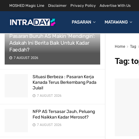
MOSHED Magic Line
Disclaimer
Privacy Policy
Advertise With Us
LATEST
TRENDING
Filter
PASARAN
MATAWANG
Pasaran Buruh AS Makin ‘Mendingin’:
Adakah Ini Berita Baik Untuk Kadar
Home
Tag
Faedah?
7 AUGUST 2026
Tag:
to
Situasi Berbeza : Pasaran Kerja
Kanada Terus Berkembang Pada
Julai!
7 AUGUST 2026
NFP AS Tersasar Jauh, Peluang
Fed Naikkan Kadar Merosot?
7 AUGUST 2026