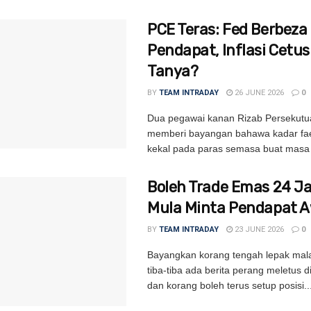
PCE Teras: Fed Berbeza
Pendapat, Inflasi Cetu
Tanya?
BY
TEAM INTRADAY
26 JUNE 2026
0
Dua pegawai kanan Rizab Persekutu
memberi bayangan bahawa kadar fa
kekal pada paras semasa buat masa i
Boleh Trade Emas 24 
Mula Minta Pendapat 
BY
TEAM INTRADAY
23 JUNE 2026
0
Bayangkan korang tengah lepak mal
tiba-tiba ada berita perang meletus 
dan korang boleh terus setup posisi..