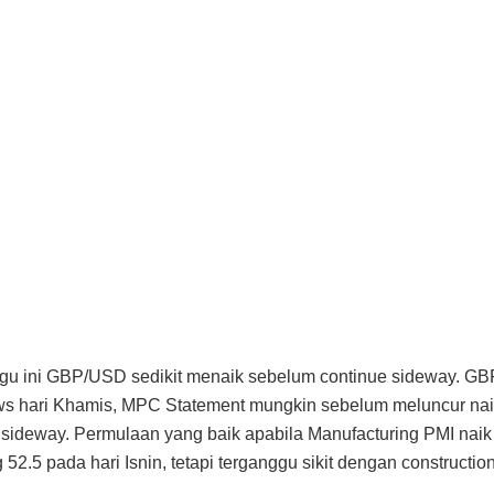
gu ini GBP/USD sedikit menaik sebelum continue sideway. GB
s hari Khamis, MPC Statement mungkin sebelum meluncur naik
i sideway. Permulaan yang baik apabila Manufacturing PMI naik
 52.5 pada hari Isnin, tetapi terganggu sikit dengan constructi