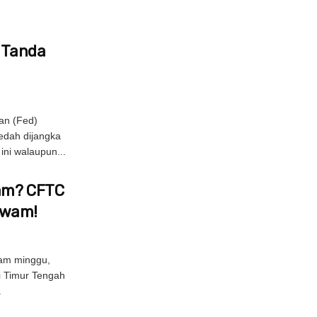
s Tanda
an (Fed)
edah dijangka
ni walaupun...
Jam? CFTC
Awam!
am minggu,
di Timur Tengah
.