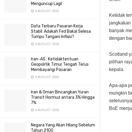
Menguncup Lagi!
6 AUGUST 2026
Ketidak te
jangkakan 
Data Terbaru Pasaran Kerja
banyak me
Stabil: Adakah Fed Bakal Selesa
Tumpu Tangani Inflasi?
dengan bag
6 AUGUST 2026
Scotland y
Iran-AS : Ketidaktentuan
pilihan ra
Geopolitik Timur Tengah Terus
kepala.
Membayangi Pasaran
6 AUGUST 2026
Apa-apa pu
Iran & Oman Bincangkan Yuran
mungkin be
Transit Hormuz antara 3% Hingga
seterusnya
7%
BoE menju
6 AUGUST 2026
Negara Yang Akan Hilang Sebelum
Tahun 2100