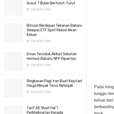
Susut 7 Bulan Berturut-Turut
7 AUGUST 2026
Bitcoin Berdepan Tekanan Baharu
Selepas ETF Spot Rekod Aliran
Keluar
7 AUGUST 2026
Emas Terciduk Akibat Sekatan
Hormuz Baharu, NFP Dipantau
7 AUGUST 2026
Ringkasan Pagi: Iran Buat Kejutan!
Harga Minyak Terus Melonjak
Pada ming
7 AUGUST 2026
tunggu new
keluar dar
berbanding
Tarif AS ‘Buat Hal’?
Perkhidmatan Kanada
teruk.