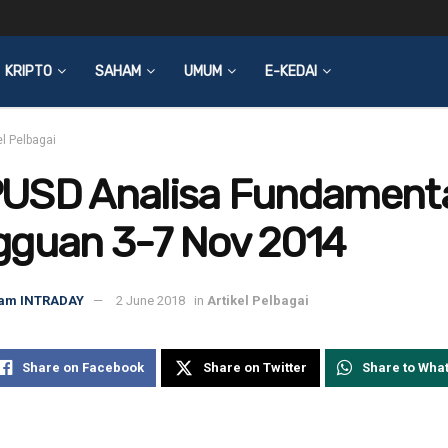
KRIPTO
SAHAM
UMUM
E-KEDAI
el Pelbagai
USD Analisa Fundament
gguan 3-7 Nov 2014
am INTRADAY
2 June 2018
in
Artikel Pelbagai
Share on Facebook
Share on Twitter
Share to Wha