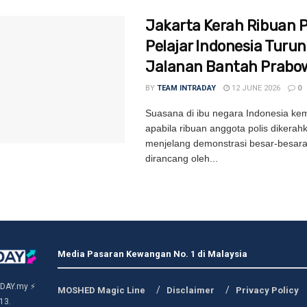
Jakarta Kerah Ribuan Po
Pelajar Indonesia Turun
Jalanan Bantah Prabo
BY
TEAM INTRADAY
12 JUNE 2026
0
Suasana di ibu negara Indonesia kem
apabila ribuan anggota polis dikerah
menjelang demonstrasi besar-besar
dirancang oleh...
Media Pasaran Kewangan No. 1 di Malaysia
DAY.my ⚡
MOSHED Magic Line
Disclaimer
Privacy Policy
13.