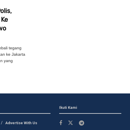
lis,
 Ke
wo
bali tegang
kan ke Jakarta
an yang
Ikuti Kami
Advertise With Us