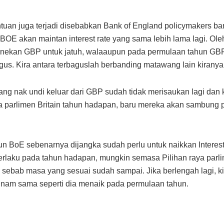
ntuan juga terjadi disebabkan Bank of England policymakers b
BOE akan maintan interest rate yang sama lebih lama lagi. Ole
nekan GBP untuk jatuh, walaaupun pada permulaan tahun GBP
us. Kira antara terbaguslah berbanding matawang lain kiranya
ang nak undi keluar dari GBP sudah tidak merisaukan lagi dan
ya parlimen Britain tahun hadapan, baru mereka akan sambung 
n BoE sebenarnya dijangka sudah perlu untuk naikkan Interest
rlaku pada tahun hadapan, mungkin semasa Pilihan raya parl
 sebab masa yang sesuai sudah sampai. Jika berlengah lagi, kit
nam sama seperti dia menaik pada permulaan tahun.