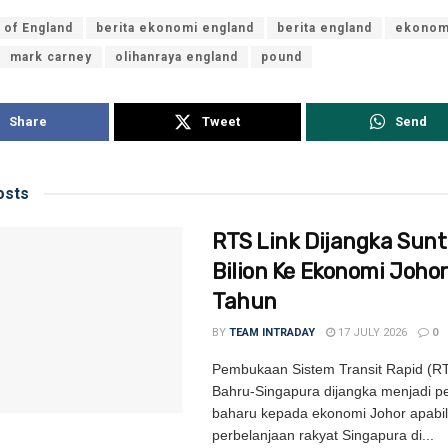
 of England
berita ekonomi england
berita england
ekonom
mark carney
olihanraya england
pound
Share
Tweet
Send
sts
RTS Link Dijangka Sunt
Bilion Ke Ekonomi Johor
Tahun
BY
TEAM INTRADAY
17 JULY 2026
0
Pembukaan Sistem Transit Rapid (RT
Bahru-Singapura dijangka menjadi 
baharu kepada ekonomi Johor apabi
perbelanjaan rakyat Singapura di...