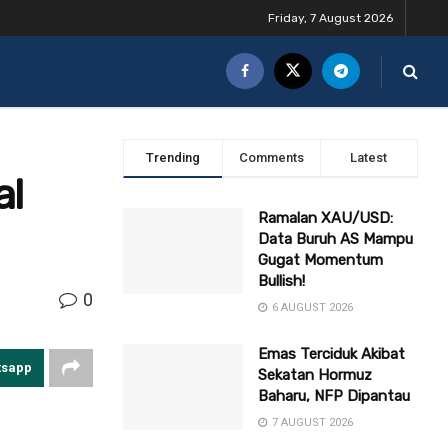
Friday, 7 August 2026
Trending
Comments
Latest
al
Ramalan XAU/USD:
Data Buruh AS Mampu
Gugat Momentum
Bullish!
0
6 AUGUST 2026
Emas Terciduk Akibat
tsapp
Sekatan Hormuz
Baharu, NFP Dipantau
7 AUGUST 2026