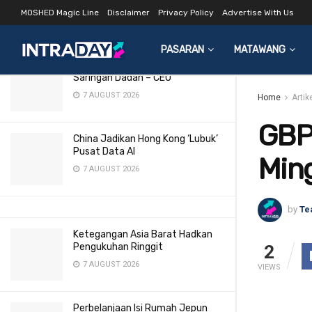
Mingguan 3-7 Nov 2014
MOSHED Magic Line
Disclaimer
Privacy Policy
Advertise With Us
LATEST
TRENDING
Filter
2 JUNE 2018
PASARAN
MATAWANG
Semua Pilot MAS Wajib Jalani
Saringan Dadah – CEO
7 AUGUST 2026
Home
Artik
GBP
China Jadikan Hong Kong ‘Lubuk’
Pusat Data AI
Min
7 AUGUST 2026
by
Te
Ketegangan Asia Barat Hadkan
Pengukuhan Ringgit
2
7 AUGUST 2026
VIEWS
Perbelanjaan Isi Rumah Jepun