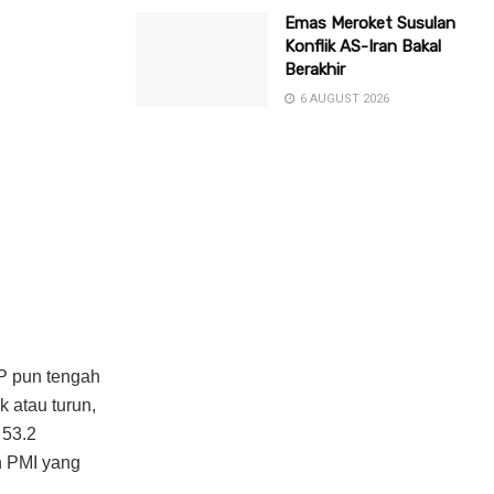
Emas Meroket Susulan
Konflik AS-Iran Bakal
Berakhir
6 AUGUST 2026
P pun tengah
 atau turun,
 53.2
on PMI yang