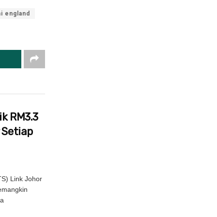
i england
ik RM3.3
 Setiap
S) Link Johor
pemangkin
la