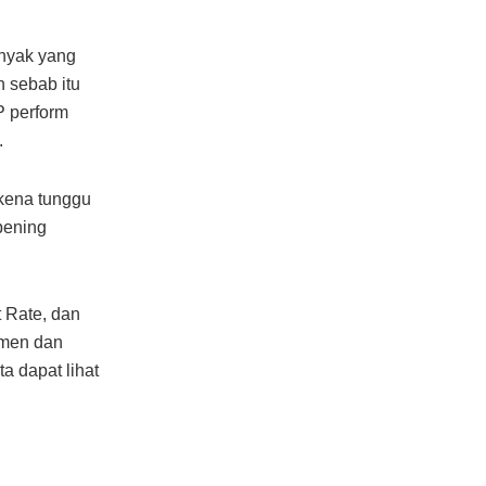
anyak yang
h sebab itu
 perform
.
 kena tunggu
pening
 Rate, dan
imen dan
a dapat lihat