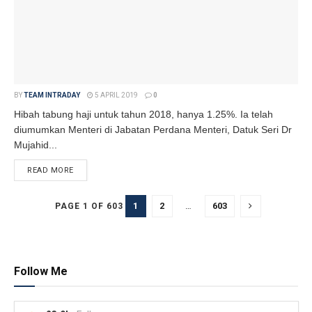
BY
TEAM INTRADAY
5 APRIL 2019
0
Hibah tabung haji untuk tahun 2018, hanya 1.25%. Ia telah
diumumkan Menteri di Jabatan Perdana Menteri, Datuk Seri Dr
Mujahid...
READ MORE
DETAILS
1
2
…
603
PAGE 1 OF 603
Follow Me