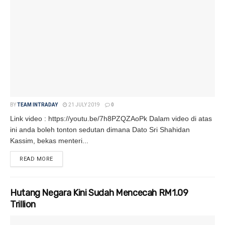
BY
TEAM INTRADAY
21 JULY 2019
0
Link video : https://youtu.be/7h8PZQZAoPk Dalam video di atas
ini anda boleh tonton sedutan dimana Dato Sri Shahidan
Kassim, bekas menteri...
READ MORE
DETAILS
Hutang Negara Kini Sudah Mencecah RM1.09
Trillion