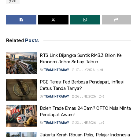
yen
Related
Posts
RTS Link Dijangka Suntik RM3.3 Bilion Ke
Ekonomi Johor Setiap Tahun
BY
TEAM INTRADAY
17 JULY 2026
0
PCE Teras: Fed Berbeza Pendapat, Inflasi
Cetus Tanda Tanya?
BY
TEAM INTRADAY
26 JUNE 2026
0
Boleh Trade Emas 24 Jam? CFTC Mula Minta
Pendapat Awam!
BY
TEAM INTRADAY
23 JUNE 2026
0
Jakarta Kerah Ribuan Polis, Pelajar Indonesia