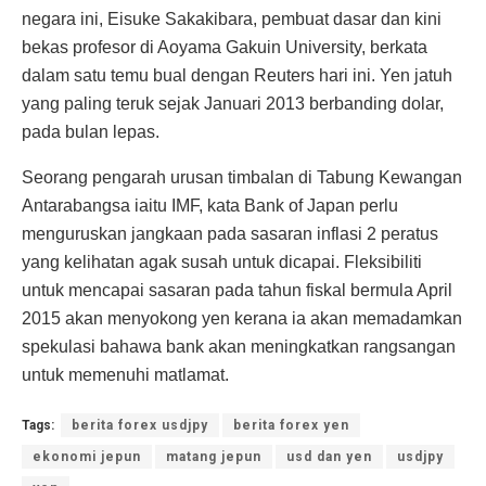
negara ini, Eisuke Sakakibara, pembuat dasar dan kini
bekas profesor di Aoyama Gakuin University, berkata
dalam satu temu bual dengan Reuters hari ini. Yen jatuh
yang paling teruk sejak Januari 2013 berbanding dolar,
pada bulan lepas.
Seorang pengarah urusan timbalan di Tabung Kewangan
Antarabangsa iaitu IMF, kata Bank of Japan perlu
menguruskan jangkaan pada sasaran inflasi 2 peratus
yang kelihatan agak susah untuk dicapai. Fleksibiliti
untuk mencapai sasaran pada tahun fiskal bermula April
2015 akan menyokong yen kerana ia akan memadamkan
spekulasi bahawa bank akan meningkatkan rangsangan
untuk memenuhi matlamat.
Tags:
berita forex usdjpy
berita forex yen
ekonomi jepun
matang jepun
usd dan yen
usdjpy