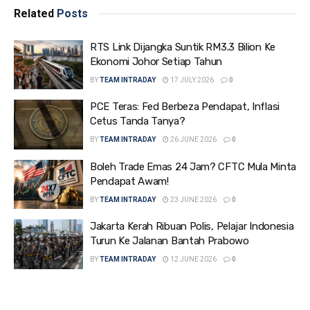
Related
Posts
RTS Link Dijangka Suntik RM3.3 Bilion Ke
Ekonomi Johor Setiap Tahun
BY
TEAM INTRADAY
17 JULY 2026
0
PCE Teras: Fed Berbeza Pendapat, Inflasi
Cetus Tanda Tanya?
BY
TEAM INTRADAY
26 JUNE 2026
0
Boleh Trade Emas 24 Jam? CFTC Mula Minta
Pendapat Awam!
BY
TEAM INTRADAY
23 JUNE 2026
0
Jakarta Kerah Ribuan Polis, Pelajar Indonesia
Turun Ke Jalanan Bantah Prabowo
BY
TEAM INTRADAY
12 JUNE 2026
0