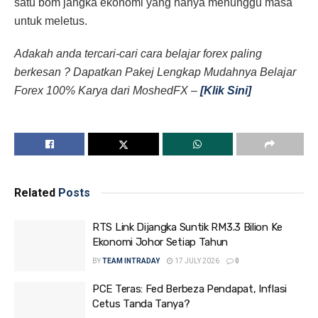
satu bom jangka ekonomi yang hanya menunggu masa
untuk meletus.
Adakah anda tercari-cari cara belajar forex paling
berkesan ? Dapatkan Pakej Lengkap Mudahnya Belajar
Forex 100% Karya dari MoshedFX –
[Klik Sini]
Related
Posts
RTS Link Dijangka Suntik RM3.3 Bilion Ke
Ekonomi Johor Setiap Tahun
BY
TEAM INTRADAY
17 JULY 2026
0
PCE Teras: Fed Berbeza Pendapat, Inflasi
Cetus Tanda Tanya?