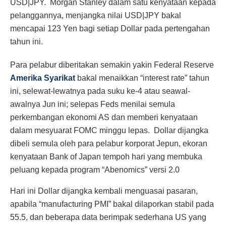
USD|JPY. Morgan Stanley dalam satu kenyataan kepada
pelanggannya, menjangka nilai USD|JPY bakal
mencapai 123 Yen bagi setiap Dollar pada pertengahan
tahun ini.
Para pelabur diberitakan semakin yakin Federal Reserve
Amerika Syarikat
bakal menaikkan “interest rate” tahun
ini, selewat-lewatnya pada suku ke-4 atau seawal-
awalnya Jun ini; selepas Feds menilai semula
perkembangan ekonomi AS dan memberi kenyataan
dalam mesyuarat FOMC minggu lepas. Dollar dijangka
dibeli semula oleh para pelabur korporat Jepun, ekoran
kenyataan Bank of Japan tempoh hari yang membuka
peluang kepada program “Abenomics” versi 2.0
Hari ini Dollar dijangka kembali menguasai pasaran,
apabila “manufacturing PMI” bakal dilaporkan stabil pada
55.5, dan beberapa data berimpak sederhana US yang