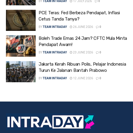
BY
TEAM INTRADAY
17 JULY 2026
0
PCE Teras: Fed Berbeza Pendapat, Inflasi
Cetus Tanda Tanya?
BY
TEAM INTRADAY
26 JUNE 2026
0
Boleh Trade Emas 24 Jam? CFTC Mula Minta
Pendapat Awam!
BY
TEAM INTRADAY
23 JUNE 2026
0
Jakarta Kerah Ribuan Polis, Pelajar Indonesia
Turun Ke Jalanan Bantah Prabowo
BY
TEAM INTRADAY
12 JUNE 2026
0