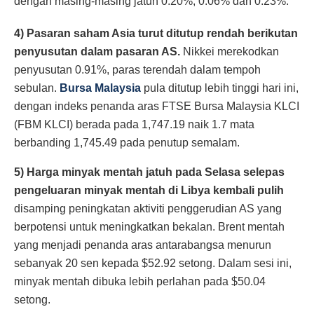
dengan masing-masing jatuh 0.20%, 0.06% dan 0.23%.
4) Pasaran saham Asia turut ditutup rendah berikutan
penyusutan dalam pasaran AS.
Nikkei merekodkan
penyusutan 0.91%, paras terendah dalam tempoh
sebulan.
Bursa Malaysia
pula ditutup lebih tinggi hari ini,
dengan indeks penanda aras FTSE Bursa Malaysia KLCI
(FBM KLCI) berada pada 1,747.19 naik 1.7 mata
berbanding 1,745.49 pada penutup semalam.
5) Harga minyak mentah jatuh pada Selasa selepas
pengeluaran minyak mentah di Libya kembali pulih
disamping peningkatan aktiviti penggerudian AS yang
berpotensi untuk meningkatkan bekalan. Brent mentah
yang menjadi penanda aras antarabangsa menurun
sebanyak 20 sen kepada $52.92 setong. Dalam sesi ini,
minyak mentah dibuka lebih perlahan pada $50.04
setong.