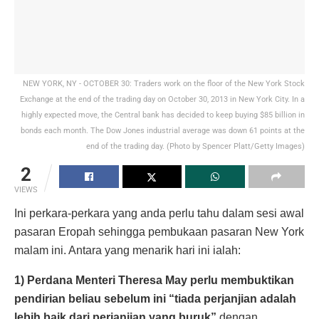
NEW YORK, NY - OCTOBER 30: Traders work on the floor of the New York Stock
Exchange at the end of the trading day on October 30, 2013 in New York City. In a
highly expected move, the Central bank has decided to keep buying $85 billion in
bonds each month. The Dow Jones industrial average was down 61 points at the
end of the trading day. (Photo by Spencer Platt/Getty Images)
2
VIEWS
Ini perkara-perkara yang anda perlu tahu dalam sesi awal
pasaran Eropah sehingga pembukaan pasaran New York
malam ini. Antara yang menarik hari ini ialah:
1) Perdana Menteri Theresa May perlu membuktikan
pendirian beliau sebelum ini “tiada perjanjian adalah
lebih baik dari perjanjian yang buruk”
dengan