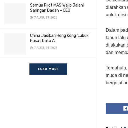
Semua Pilot MAS Wajib Jalani
diarahkan
Saringan Dadah – CEO
untuk diisi
7 AUGUST 2026
Dalam pada
China Jadikan Hong Kong ‘Lubuk’
tahun lalu
Pusat Data AI
dilakukan
7 AUGUST 2026
dan memba
Terdahulu,
LOAD MORE
muda di ne
bergelut u