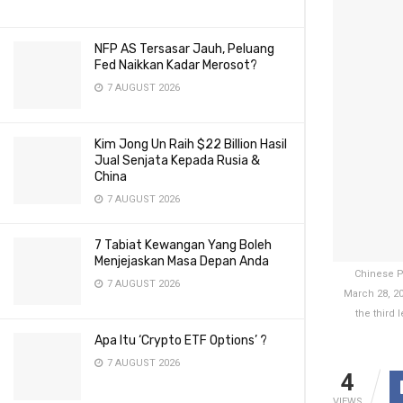
NFP AS Tersasar Jauh, Peluang
Fed Naikkan Kadar Merosot?
7 AUGUST 2026
Kim Jong Un Raih $22 Billion Hasil
Jual Senjata Kepada Rusia &
China
7 AUGUST 2026
7 Tabiat Kewangan Yang Boleh
Menjejaskan Masa Depan Anda
Chinese Pr
7 AUGUST 2026
March 28, 20
the third 
Apa Itu ‘Crypto ETF Options’ ?
7 AUGUST 2026
4
VIEWS