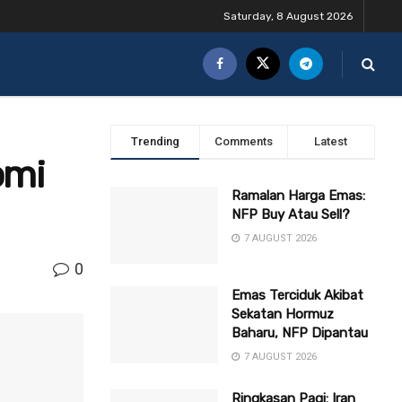
Saturday, 8 August 2026
Trending
Comments
Latest
omi
Ramalan Harga Emas:
NFP Buy Atau Sell?
7 AUGUST 2026
0
Emas Terciduk Akibat
Sekatan Hormuz
Baharu, NFP Dipantau
7 AUGUST 2026
Ringkasan Pagi: Iran