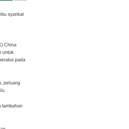
ibu syarikat
K) China
n untuk
 peratus pada
n, peluang
lu.
ka tambahan
tan