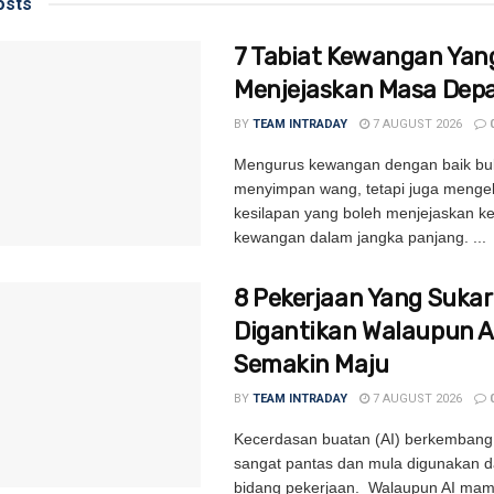
sts
7 Tabiat Kewangan Yan
Menjejaskan Masa Dep
BY
TEAM INTRADAY
7 AUGUST 2026
Mengurus kewangan dengan baik bu
menyimpan wang, tetapi juga menge
kesilapan yang boleh menjejaskan k
kewangan dalam jangka panjang. ...
8 Pekerjaan Yang Sukar
Digantikan Walaupun A
Semakin Maju
BY
TEAM INTRADAY
7 AUGUST 2026
Kecerdasan buatan (AI) berkemban
sangat pantas dan mula digunakan d
bidang pekerjaan. Walaupun AI ma