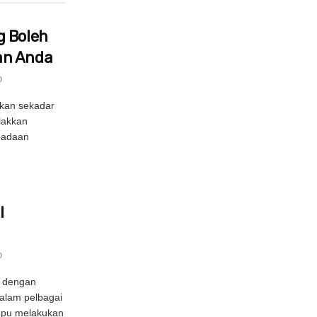
g Boleh
an Anda
0
kan sekadar
lakkan
eadaan
I
0
g dengan
alam pelbagai
mpu melakukan