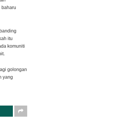
n baharu
rbanding
ah itu
da komuniti
it.
bagi golongan
n yang