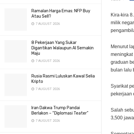
Ramalan Harga Emas: NFP Buy
Kira-kira 8
Atau Sell?
milik nega
7 AUGUST 2026
pengambila
8 Pekerjaan Yang Sukar
Menurut l
Digantikan Walaupun AI Semakin
Maju
meningkat 
7 AUGUST 2026
graduan ber
bulan lalu
Rusia Rasmi Luluskan Kawal Selia
Kripto
Syarikat p
7 AUGUST 2026
pekerjaan 
Iran Dakwa Trump Pandai
Salah sebu
Berlakon – “Diplomasi Teater”
3,500 jawa
7 AUGUST 2026
Sementara 