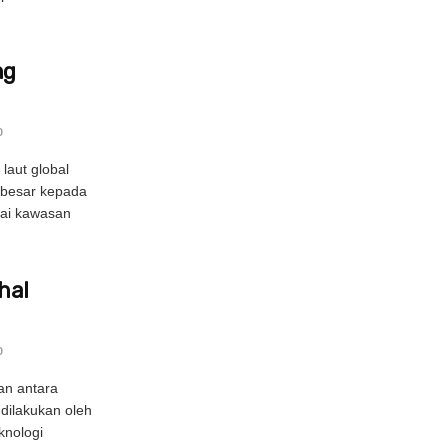
ng
0
laut global
 besar kepada
ai kawasan
hal
0
an antara
dilakukan oleh
knologi