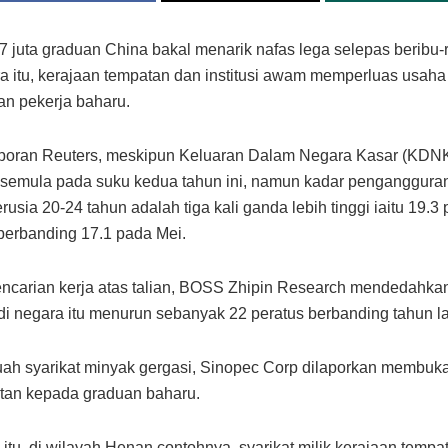
.7 juta graduan China bakal menarik nafas lega selepas beribu-r
ra itu, kerajaan tempatan dan institusi awam memperluas usaha
n pekerja baharu.
aporan Reuters, meskipun Keluaran Dalam Negara Kasar (KDN
semula pada suku kedua tahun ini, namun kadar penganggura
usia 20-24 tahun adalah tiga kali ganda lebih tinggi iaitu 19.3
 berbanding 17.1 pada Mei.
encarian kerja atas talian, BOSS Zhipin Research mendedahka
di negara itu menurun sebanyak 22 peratus berbanding tahun la
ah syarikat minyak gergasi, Sinopec Corp dilaporkan membu
tan kepada graduan baharu.
itu, di wilayah Henan contohnya, syarikat milik kerajaan tempa