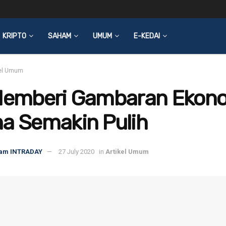
KRIPTO
SAHAM
UMUM
E-KEDAI
kel Umum
 Memberi Gambaran Ekon
a Semakin Pulih
am INTRADAY
27 July 2020
in
Artikel Umum