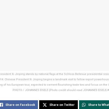
esident Xi Jinping stands by national flags at the Schloss Bellevue presidential resi
14. Chinese President Xi Jinping begins a landmark visit to fellow export powerhou
leg of his European tour, expected to cement flourishing trade ties and focus on the 
PHOTO / JOHANNES EISELE (Photo credit should read JOHANNES EISELE/A
Share on Facebook
Share on Twitter
Share to Wha