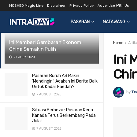
MOSHED Magic Line
Disclaimer
Privacy Policy
Advertise With Us
LATEST
TRENDING
Filter
PASARAN
MATAWANG
Ini Memberi Gambaran Ekonomi
Home
Arti
China Semakin Pulih
Ini
27 JULY 2020
Chin
Pasaran Buruh AS Makin
‘Mendingin’: Adakah Ini Berita Baik
Untuk Kadar Faedah?
by
Te
7 AUGUST 2026
Situasi Berbeza : Pasaran Kerja
Kanada Terus Berkembang Pada
Julai!
7 AUGUST 2026