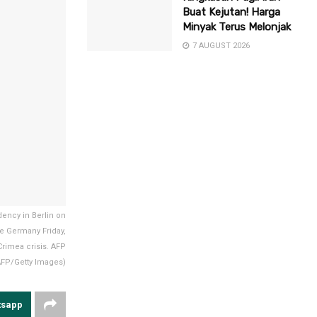
Buat Kejutan! Harga
Minyak Terus Melonjak
7 AUGUST 2026
dency in Berlin on
se Germany Friday,
Crimea crisis. AFP
FP/Getty Images)
tsapp