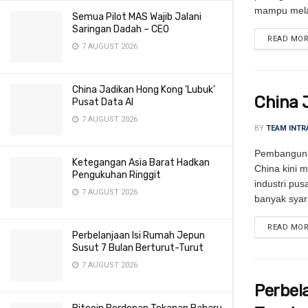
mampu mela
Semua Pilot MAS Wajib Jalani
Saringan Dadah – CEO
READ MO
7 AUGUST 2026
China Jadikan Hong Kong ‘Lubuk’
China 
Pusat Data AI
7 AUGUST 2026
BY
TEAM INTR
Pembangunan
Ketegangan Asia Barat Hadkan
China kini 
Pengukuhan Ringgit
industri pu
7 AUGUST 2026
banyak syari
READ MO
Perbelanjaan Isi Rumah Jepun
Susut 7 Bulan Berturut-Turut
7 AUGUST 2026
Perbel