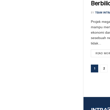
Berbil
BY
TEAM INTR
Projek mega
mampu meng
ekonomi dan
sesebuah n
tidak...
READ MO
1
2