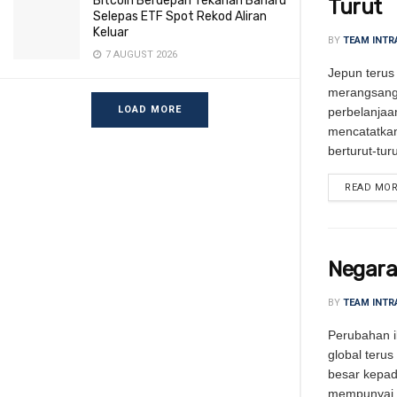
Bitcoin Berdepan Tekanan Baharu
Turut
Selepas ETF Spot Rekod Aliran
Keluar
BY
TEAM INTR
7 AUGUST 2026
Jepun terus
merangsang
LOAD MORE
perbelanjaan
mencatatkan
berturut-turu
READ MO
Negara
BY
TEAM INTR
Perubahan i
global teru
besar kepad
mempunyai k