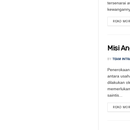
tersenarai 
kewangannya
READ MO
Misi A
BY
TEAM INTR
Penerokaan
antara usah
dilakukan o
memerlukan 
saintis...
READ MO