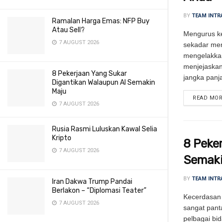
BY
TEAM INTR
Ramalan Harga Emas: NFP Buy
Atau Sell?
Mengurus k
7 AUGUST 2026
sekadar men
mengelakkan
menjejaska
8 Pekerjaan Yang Sukar
jangka panja
Digantikan Walaupun AI Semakin
Maju
READ MO
7 AUGUST 2026
Rusia Rasmi Luluskan Kawal Selia
Kripto
8 Peke
7 AUGUST 2026
Semak
BY
TEAM INTR
Iran Dakwa Trump Pandai
Berlakon – “Diplomasi Teater”
Kecerdasan
7 AUGUST 2026
sangat pant
pelbagai bi