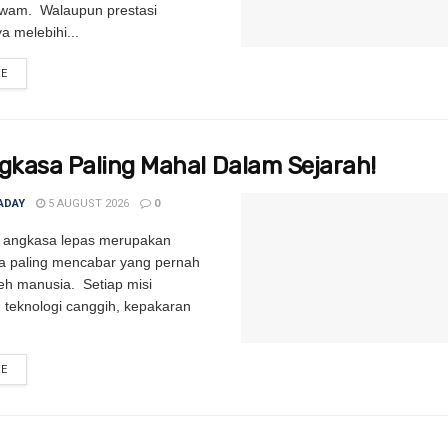
awam. Walaupun prestasi
 melebihi...
RE
DETAILS
ngkasa Paling Mahal Dalam Sejarah!
ADAY
5 AUGUST 2026
0
 angkasa lepas merupakan
a paling mencabar yang pernah
leh manusia. Setiap misi
teknologi canggih, kepakaran
RE
DETAILS