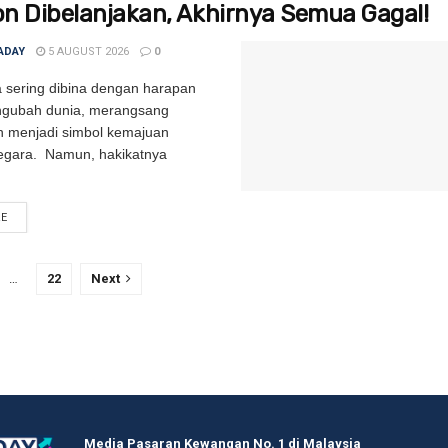
ion Dibelanjakan, Akhirnya Semua Gagal!
ADAY
5 AUGUST 2026
0
 sering dibina dengan harapan
ubah dunia, merangsang
 menjadi simbol kemajuan
egara. Namun, hakikatnya
RE
DETAILS
…
22
Next
Media Pasaran Kewangan No. 1 di Malaysia