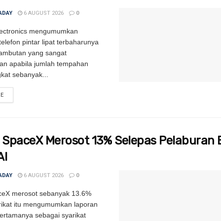
ADAY
6 AUGUST 2026
0
ectronics mengumumkan
telefon pintar lipat terbaharunya
ambutan yang sangat
an apabila jumlah tempahan
kat sebanyak...
RE
DETAILS
SpaceX Merosot 13% Selepas Pelaburan 
AI
ADAY
6 AUGUST 2026
0
eX merosot sebanyak 13.6%
rikat itu mengumumkan laporan
rtamanya sebagai syarikat