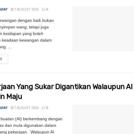
ADAY
7 AUGUST 2026
0
ewangan dengan baik bukan
yimpan wang, tetapi juga
 kesilapan yang boleh
n keadaan kewangan dalam
ng. ...
RE
DETAILS
rjaan Yang Sukar Digantikan Walaupun AI
in Maju
ADAY
7 AUGUST 2026
0
 buatan (AI) berkembang dengan
as dan mula digunakan dalam
dang pekerjaan. Walaupun AI