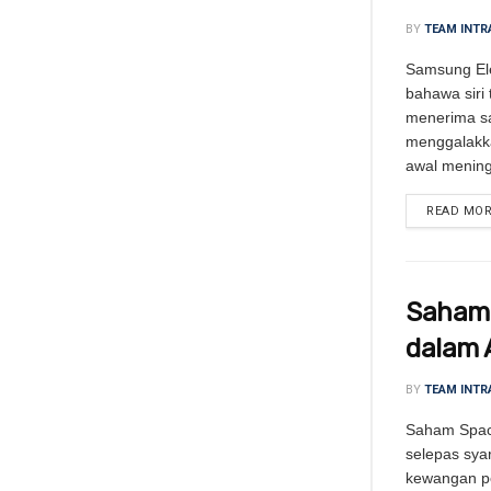
BY
TEAM INTR
Samsung El
bahawa siri 
menerima s
menggalakk
awal mening
READ MO
Saham 
dalam 
BY
TEAM INTR
Saham Spac
selepas sya
kewangan pe