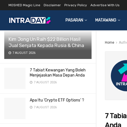
MOSHED Magic Line
Disclaimer
Privacy Policy
Advertise With Us
LATEST
TRENDING
Filter
PASARAN
MATAWANG
Kim Jong Un Raih $22 Billion Hasil
Home
Auth
Jual Senjata Kepada Rusia & China
7 AUGUST 2026
7 Tabiat Kewangan Yang Boleh
Menjejaskan Masa Depan Anda
7 AUGUST 2026
Apa Itu ‘Crypto ETF Options’ ?
7 AUGUST 2026
7 Tabi
Anda