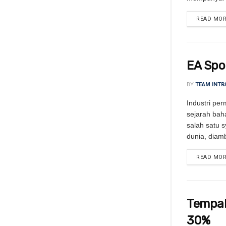
READ MO
EA Spor
BY
TEAM INTR
Industri pe
sejarah baha
salah satu s
dunia, diambi
READ MO
Tempah
30%