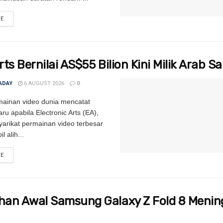
RE
DETAILS
ts Bernilai AS$55 Bilion Kini Milik Arab S
ADAY
6 AUGUST 2026
0
rmainan video dunia mencatat
ru apabila Electronic Arts (EA),
yarikat permainan video terbesar
l alih...
RE
DETAILS
an Awal Samsung Galaxy Z Fold 8 Menin