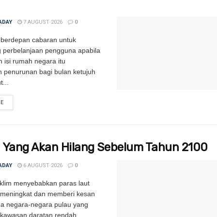
ADAY
7 AUGUST 2026
0
 berdepan cabaran untuk
 perbelanjaan pengguna apabila
 isi rumah negara itu
 penurunan bagi bulan ketujuh
t...
RE
DETAILS
 Yang Akan Hilang Sebelum Tahun 2100
ADAY
6 AUGUST 2026
0
klim menyebabkan paras laut
s meningkat dan memberi kesan
a negara-negara pulau yang
awasan daratan rendah. ...