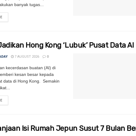
kukan banyak tugas...
RE
DETAILS
Jadikan Hong Kong ‘Lubuk’ Pusat Data AI
ADAY
7 AUGUST 2026
0
 kecerdasan buatan (AI) di
memberi kesan besar kepada
sat data di Hong Kong. Semakin
kat...
RE
DETAILS
anjaan Isi Rumah Jepun Susut 7 Bulan Be