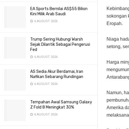
Kebimbanga
EA Sports Bernilai AS$55 Bilion
Kini Milik Arab Saudi
sokongan 
6 AUGUST 2026
Eropah.
Niaga hada
Trump Sering Hubungi Warsh
Sejak Dilantik Sebagai Pengerusi
setong, se
Fed
6 AUGUST 2026
Harga miny
mengumumk
AS Sedia Akur Berdamai, Iran
Nafikan Sebarang Rundingan
Antarabang
6 AUGUST 2026
Namun, ha
pembunuha
Tempahan Awal Samsung Galaxy
Z Fold 8 Meningkat 30%
Amerika d
melaksanak
6 AUGUST 2026