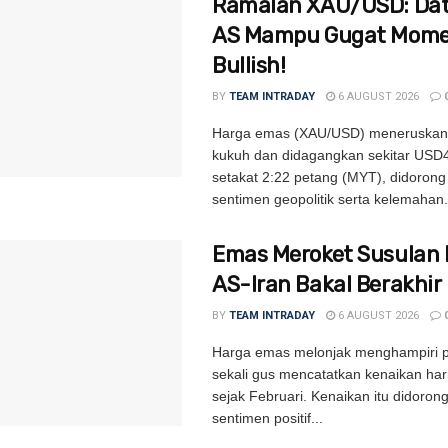
Ramalan XAU/USD: Dat
AS Mampu Gugat Mom
Bullish!
BY
TEAM INTRADAY
6 AUGUST 2026
Harga emas (XAU/USD) meneruskan
kukuh dan didagangkan sekitar USD
setakat 2:22 petang (MYT), didoron
sentimen geopolitik serta kelemahan.
Emas Meroket Susulan 
AS-Iran Bakal Berakhir
BY
TEAM INTRADAY
6 AUGUST 2026
Harga emas melonjak menghampiri p
sekali gus mencatatkan kenaikan har
sejak Februari. Kenaikan itu didoron
sentimen positif...