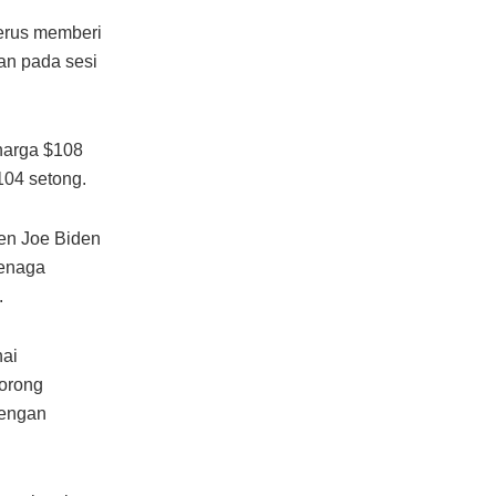
erus memberi
an pada sesi
harga $108
104 setong.
den Joe Biden
Tenaga
.
nai
orong
dengan