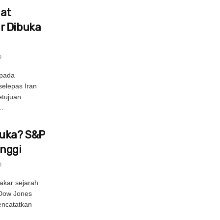
uat
r Dibuka
0
epada
selepas Iran
tujuan
.
buka? S&P
inggi
0
akar sejarah
 Dow Jones
encatatkan