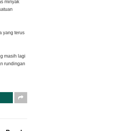
as minyak
satuan
a yang terus
ng masih lagi
n rundingan