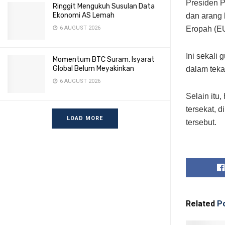
Presiden 
Ringgit Mengukuh Susulan Data
Ekonomi AS Lemah
dan arang 
Eropah (EU
6 AUGUST 2026
Ini sekali
Momentum BTC Suram, Isyarat
Global Belum Meyakinkan
dalam teka
6 AUGUST 2026
Selain itu
tersekat, 
LOAD MORE
tersebut.
Related
Po