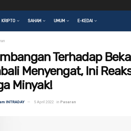
KRIPTO
SAHAM
UMUM
E-KEDAI
ran
imbangan Terhadap Beka
ali Menyengat, Ini Reaks
ga Minyak!
am INTRADAY
5 April 2022
in
Pasaran