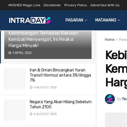
MOSHED Magic Line
Disclaimer
Privacy Policy
Advertise With Us
LATEST
TRENDING
Filter
PASARAN
MATAWANG
Kebimbangan Terhadap Bekalan
Kembali Menyengat, Ini Reaksi
Home
Pasa
Harga Minyak!
Keb
5 APRIL 2022
Kemb
Iran & Oman Bincangkan Yuran
Transit Hormuz antara 3% Hingga
Har
7%
6 AUGUST 2026
by
Te
Negara Yang Akan Hilang Sebelum
Tahun 2100
6 AUGUST 2026