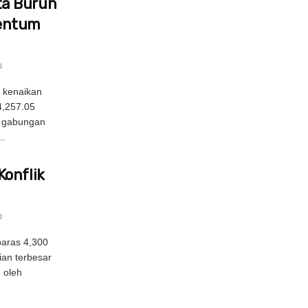
a Buruh
entum
0
 kenaikan
4,257.05
g gabungan
..
Konflik
0
aras 4,300
ian terbesar
g oleh