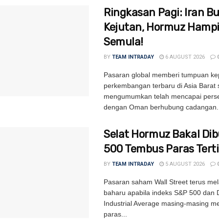
Ringkasan Pagi: Iran B
Kejutan, Hormuz Hampi
Semula!
BY
TEAM INTRADAY
6 AUGUST 2026
Pasaran global memberi tumpuan k
perkembangan terbaru di Asia Barat 
mengumumkan telah mencapai perse
dengan Oman berhubung cadangan..
Selat Hormuz Bakal Di
500 Tembus Paras Tert
BY
TEAM INTRADAY
5 AUGUST 2026
Pasaran saham Wall Street terus mel
baharu apabila indeks S&P 500 dan
Industrial Average masing-masing m
paras...