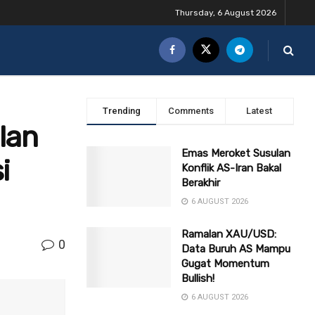
Thursday, 6 August 2026
Trending
Comments
Latest
lan
Emas Meroket Susulan
i
Konflik AS-Iran Bakal
Berakhir
6 AUGUST 2026
Ramalan XAU/USD:
0
Data Buruh AS Mampu
Gugat Momentum
Bullish!
6 AUGUST 2026