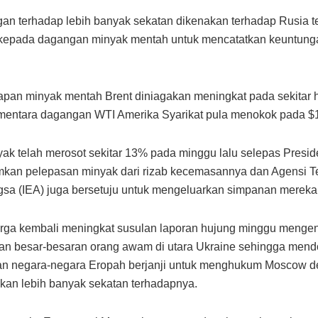
n terhadap lebih banyak sekatan dikenakan terhadap Rusia t
kepada dagangan minyak mentah untuk mencatatkan keuntung
pan minyak mentah Brent diniagakan meningkat pada sekitar 
mentara dagangan WTI Amerika Syarikat pula menokok pada $
ak telah merosot sekitar 13% pada minggu lalu selepas Presi
an pelepasan minyak dari rizab kecemasannya dan Agensi 
sa (IEA) juga bersetuju untuk mengeluarkan simpanan mereka
rga kembali meningkat susulan laporan hujung minggu menge
n besar-besaran orang awam di utara Ukraine sehingga mend
an negara-negara Eropah berjanji untuk menghukum Moscow 
an lebih banyak sekatan terhadapnya.