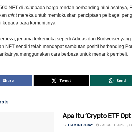
,500 NFT
di
-mint
pada harga rendah berbanding nilai asalnya, 
ikan
mint
mereka untuk memfokuskan penciptaan pelbagai pen
ri kepada para komunitinya.
berbeza, jenama terkemuka seperti Adidas dan Budweiser yang 
n NFT sendiri telah mendapat sambutan positif berbanding Po
yarikatnya menggunakan cara berbeza untuk menarik pembeli.
Share
Tweet
Send
sts
Apa Itu ‘Crypto ETF Opti
BY
TEAM INTRADAY
7 AUGUST 2026