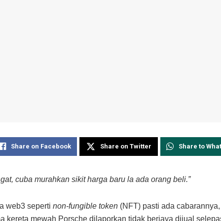
Share on Facebook
Share on Twitter
Share to Wha
gat, cuba murahkan sikit harga baru la ada orang beli.”
ia web3 seperti
non-fungible token
(NFT) pasti ada cabarannya,
a kereta mewah Porsche dilaporkan tidak berjaya dijual selepa