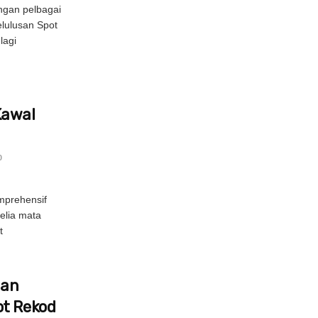
ngan pelbagai
elulusan Spot
lagi
Kawal
0
prehensif
elia mata
t
nan
ot Rekod