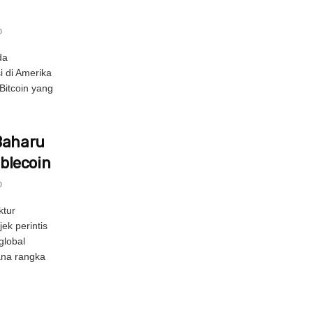
0
da
i di Amerika
Bitcoin yang
Baharu
blecoin
0
ktur
ek perintis
global
ana rangka