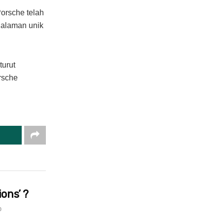
Porsche telah
galaman unik
turut
rsche
ons’ ?
0