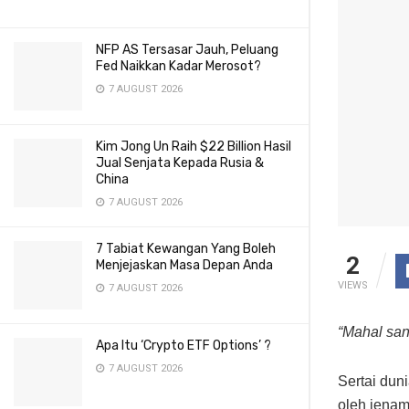
NFP AS Tersasar Jauh, Peluang
Fed Naikkan Kadar Merosot?
7 AUGUST 2026
Kim Jong Un Raih $22 Billion Hasil
Jual Senjata Kepada Rusia &
China
7 AUGUST 2026
7 Tabiat Kewangan Yang Boleh
2
Menjejaskan Masa Depan Anda
VIEWS
7 AUGUST 2026
“Mahal san
Apa Itu ‘Crypto ETF Options’ ?
7 AUGUST 2026
Sertai dun
oleh jenam