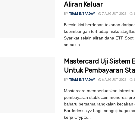
Aliran Keluar
BY
TEAM INTRADAY
7 AUGUST 2026
Bitcoin kini berdepan tekanan daripa
kebimbangan terhadap risiko stagflas
Syarikat selain aliran dana ETF Spot 
semakin...
Mastercard Uji Sistem 
Untuk Pembayaran Sta
BY
TEAM INTRADAY
6 AUGUST 2026
Mastercard memperluaskan infrastru
pembayaran stablecoin menerusi proj
baharu bersama rangkaian kecairan 
Borderless.xyz bagi menguji bagaim
kerja Crypto...