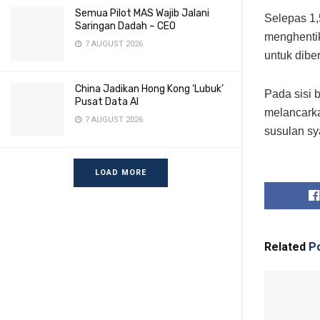
Semua Pilot MAS Wajib Jalani
Selepas 1
Saringan Dadah – CEO
menghent
7 AUGUST 2026
untuk dibe
China Jadikan Hong Kong ‘Lubuk’
Pada sisi 
Pusat Data AI
melancarka
7 AUGUST 2026
susulan s
LOAD MORE
Related
Po