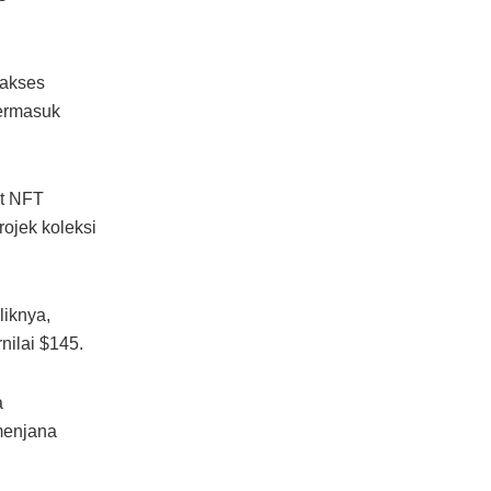
 akses
termasuk
it NFT
rojek koleksi
liknya,
ilai $145.
a
menjana