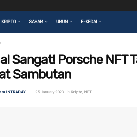
KRIPTO
SAHAM
UMUM
E-KEDAI
o
l Sangat! Porsche NFT T
at Sambutan
am INTRADAY
25 January 2023
in
Kripto
,
NFT