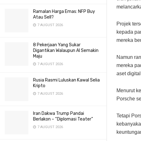
melancark
Ramalan Harga Emas: NFP Buy
Atau Sell?
Projek ter
7 AUGUST 2026
kepada par
mereka ben
8 Pekerjaan Yang Sukar
Digantikan Walaupun AI Semakin
Maju
Namun ranc
7 AUGUST 2026
mereka pa
aset digita
Rusia Rasmi Luluskan Kawal Selia
Kripto
Menurut ke
7 AUGUST 2026
Porsche se
Iran Dakwa Trump Pandai
Tetapi Por
Berlakon – “Diplomasi Teater”
kebanyakan
7 AUGUST 2026
keuntungan