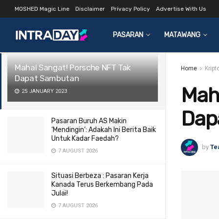
MOSHED Magic Line
Disclaimer
Privacy Policy
Advertise With Us
LATEST
TRENDING
Filter
PASARAN
MATAWANG
Mahal Sangat! Porsche NFT Tak
Home
Kript
Dapat Sambutan
Maha
25 JANUARY 2023
Dap
Pasaran Buruh AS Makin
‘Mendingin’: Adakah Ini Berita Baik
Untuk Kadar Faedah?
by
Te
7 AUGUST 2026
Situasi Berbeza : Pasaran Kerja
Kanada Terus Berkembang Pada
Julai!
7 AUGUST 2026