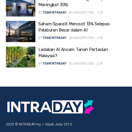
Meningkat 30%
BY
TEAM INTRADAY
6 AUGUST 2026
0
Saham SpaceX Merosot 13% Selepas
Pelaburan Besar dalam AI
BY
TEAM INTRADAY
6 AUGUST 2026
0
Ledakan AI Ancam Tanah Pertanian
Malaysia?
BY
TEAM INTRADAY
5 AUGUST 2026
0
2025 © INTRADAY.my ⚡ Sejak Julai 2013.