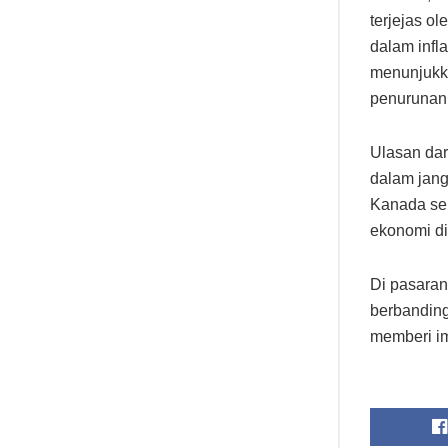
terjejas o
dalam infl
menunjukk
penurunan 
Ulasan da
dalam jang
Kanada sep
ekonomi di
Di pasaran
berbanding
memberi im