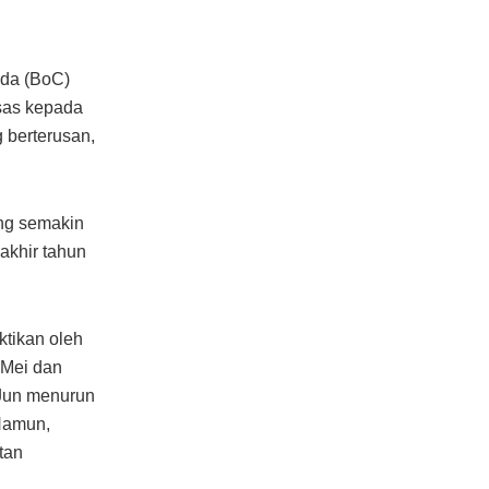
ada (BoC)
sas kepada
 berterusan,
ang semakin
akhir tahun
tikan oleh
 Mei dan
 Jun menurun
 Namun,
tan