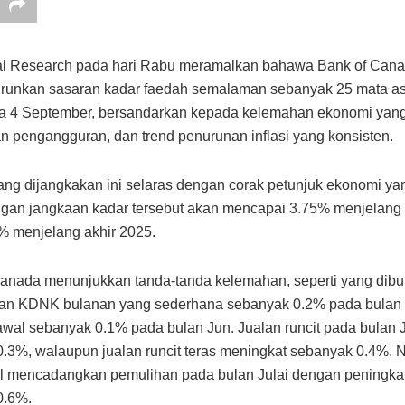
al Research pada hari Rabu meramalkan bahawa Bank of Can
runkan sasaran kadar faedah semalaman sebanyak 25 mata a
a 4 September, bersandarkan kepada kelemahan ekonomi yang
n pengangguran, dan trend penurunan inflasi yang konsisten.
ng dijangkakan ini selaras dengan corak petunjuk ekonomi y
gan jangkaan kadar tersebut akan mencapai 3.75% menjelang 
0% menjelang akhir 2025.
nada menunjukkan tanda-tanda kelemahan, seperti yang dibuk
an KDNK bulanan yang sederhana sebanyak 0.2% pada bulan
wal sebanyak 0.1% pada bulan Jun. Jualan runcit pada bulan
.3%, walaupun jualan runcit teras meningkat sebanyak 0.4%.
l mencadangkan pemulihan pada bulan Julai dengan peningka
0.6%.