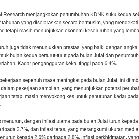
al Research menjangkakan pertumbuhan KDNK suku kedua se
 tahunan yang diselaraskan secara bermusim, yang mendekat
nd tetapi masih menunjukkan ekonomi keseluruhan yang lemba
ruh juga tidak menunjukkan prestasi yang baik, dengan angka
tuk bulan kedua berturut-turut pada bulan Julai dan pertumbuh
rlahan. Kadar pengangguran kekal tinggi pada 6.4%.
ekerjaan sepenuh masa meningkat pada bulan Julai, ini diimb
 dalam pekerjaan sambilan, yang menunjukkan potensi perub
rjaan tetapi masih menyokong kes untuk penurunan kadar pada
.
rus menurun, dengan inflasi utama pada bulan Julai turun kepad
aripada 2.7%, dan inflasi teras, yang merangkumi ukuran medi
enurun kepada 2.6% daripada 2.8%. Inflasi perkhidmatan, yan