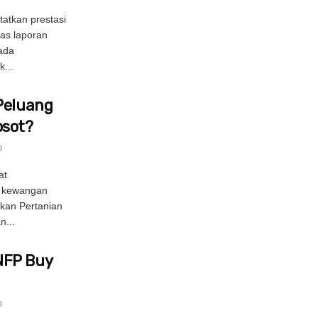
atkan prestasi
as laporan
nada
...
Peluang
osot?
0
at
n kewangan
ukan Pertanian
n...
NFP Buy
0