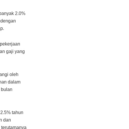
banyak 2.0%
i dengan
p.
 pekerjaan
an gaji yang
angi oleh
ahan dalam
 bulan
a 2.5% tahun
an dan
g terutamanya