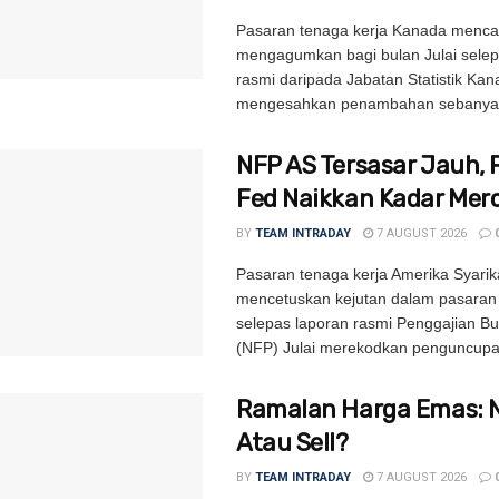
Pasaran tenaga kerja Kanada mencat
mengagumkan bagi bulan Julai selep
rasmi daripada Jabatan Statistik Ka
mengesahkan penambahan sebanyak
NFP AS Tersasar Jauh, 
Fed Naikkan Kadar Mer
BY
TEAM INTRADAY
7 AUGUST 2026
Pasaran tenaga kerja Amerika Syarik
mencetuskan kejutan dalam pasara
selepas laporan rasmi Penggajian B
(NFP) Julai merekodkan penguncupa
Ramalan Harga Emas: 
Atau Sell?
BY
TEAM INTRADAY
7 AUGUST 2026