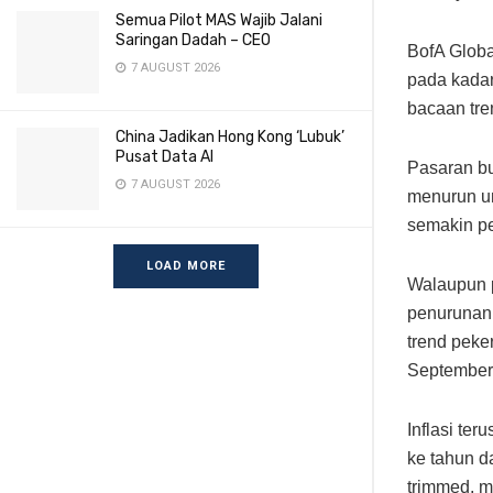
Semua Pilot MAS Wajib Jalani
Saringan Dadah – CEO
BofA Glob
7 AUGUST 2026
pada kadar
bacaan tre
China Jadikan Hong Kong ‘Lubuk’
Pusat Data AI
Pasaran bu
7 AUGUST 2026
menurun un
semakin pe
LOAD MORE
Walaupun p
penurunan
trend peke
September
Inflasi te
ke tahun d
trimmed, m