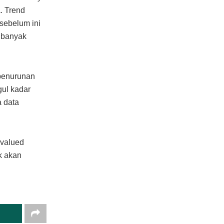
. Trend
sebelum ini
 banyak
penurunan
ul kadar
a data
rvalued
k akan