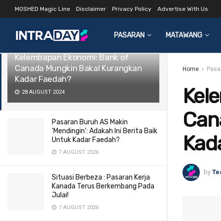
MOSHED Magic Line
Disclaimer
Privacy Policy
Advertise With Us
LATEST
TRENDING
Filter
PASARAN
MATAWANG
Kelembapan Ekonomi: Bank of
Canada Mungkin Bakal Kurangkan
Home
Pasa
Kadar Faedah?
Kel
28 AUGUST 2024
Can
Pasaran Buruh AS Makin
‘Mendingin’: Adakah Ini Berita Baik
Kad
Untuk Kadar Faedah?
7 AUGUST 2026
by
Te
Situasi Berbeza : Pasaran Kerja
Kanada Terus Berkembang Pada
Julai!
7 AUGUST 2026