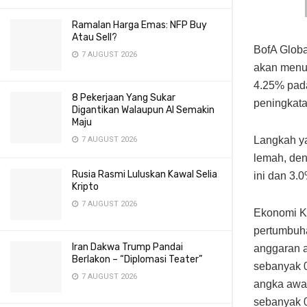
Ramalan Harga Emas: NFP Buy
Atau Sell?
BofA Glob
7 AUGUST 2026
akan menu
4.25% pad
8 Pekerjaan Yang Sukar
peningkata
Digantikan Walaupun AI Semakin
Maju
Langkah ya
7 AUGUST 2026
lemah, den
Rusia Rasmi Luluskan Kawal Selia
ini dan 3.
Kripto
7 AUGUST 2026
Ekonomi Ka
pertumbuh
Iran Dakwa Trump Pandai
anggaran a
Berlakon – “Diplomasi Teater”
sebanyak 0
7 AUGUST 2026
angka awa
sebanyak 