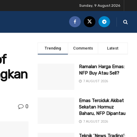
Sunday, 9 August 2026
Trending
Comments
Latest
f
Ramalan Harga Emas:
ngkan
NFP Buy Atau Sell?
7 AUGUST 2026
Emas Terciduk Akibat
0
Sekatan Hormuz
Baharu, NFP Dipantau
7 AUGUST 2026
Teknik ‘News Trading’: