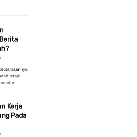
in
Berita
ah?
0
 keutamaannya
ndah tetapi
onetari
an Kerja
ang Pada
0