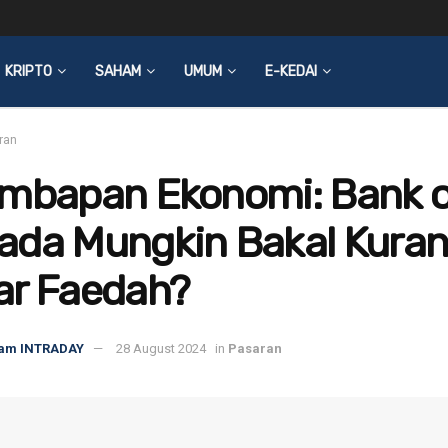
KRIPTO
SAHAM
UMUM
E-KEDAI
ran
embapan Ekonomi: Bank o
ada Mungkin Bakal Kura
ar Faedah?
am INTRADAY
28 August 2024
in
Pasaran