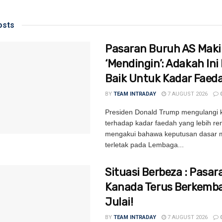
sts
Pasaran Buruh AS Mak
‘Mendingin’: Adakah Ini 
Baik Untuk Kadar Faed
BY
TEAM INTRADAY
7 AUGUST 2026
Presiden Donald Trump mengulangi
terhadap kadar faedah yang lebih re
mengakui bahawa keputusan dasar m
terletak pada Lembaga...
Situasi Berbeza : Pasar
Kanada Terus Berkemb
Julai!
BY
TEAM INTRADAY
7 AUGUST 2026