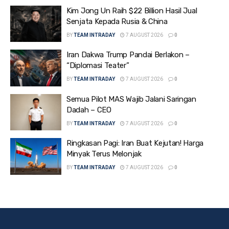
Kim Jong Un Raih $22 Billion Hasil Jual
Senjata Kepada Rusia & China
BY
TEAM INTRADAY
7 AUGUST 2026
0
Iran Dakwa Trump Pandai Berlakon –
“Diplomasi Teater”
BY
TEAM INTRADAY
7 AUGUST 2026
0
Semua Pilot MAS Wajib Jalani Saringan
Dadah – CEO
BY
TEAM INTRADAY
7 AUGUST 2026
0
Ringkasan Pagi: Iran Buat Kejutan! Harga
Minyak Terus Melonjak
BY
TEAM INTRADAY
7 AUGUST 2026
0