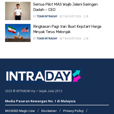
Semua Pilot MAS Wajib Jalani Saringan
Dadah – CEO
BY
TEAM INTRADAY
7 AUGUST 2026
0
Ringkasan Pagi: Iran Buat Kejutan! Harga
Minyak Terus Melonjak
BY
TEAM INTRADAY
7 AUGUST 2026
0
2025 © INTRADAY.my ⚡ Sejak Julai 2013.
Media Pasaran Kewangan No. 1 di Malaysia
MOSHED Magic Line
Disclaimer
Privacy Policy