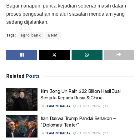
Bagaimanapun, punca kejadian sebenar masih dalam
proses pengesahan melalui siasatan mendalam yang
sedang dijalankan.
Tags:
agro bank
BNM
Related
Posts
Kim Jong Un Raih $22 Billion Hasil Jual
Senjata Kepada Rusia & China
BY
TEAM INTRADAY
7 AUGUST 2026
0
Iran Dakwa Trump Pandai Berlakon –
“Diplomasi Teater”
BY
TEAM INTRADAY
7 AUGUST 2026
0