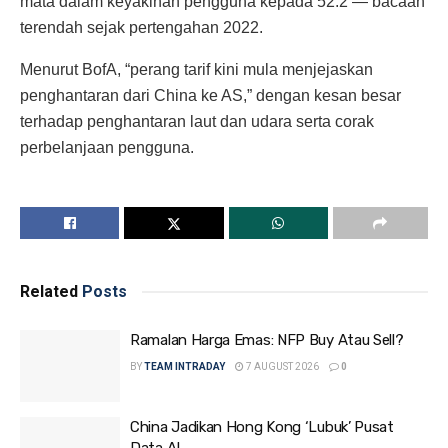
mata dalam keyakinan pengguna kepada 52.2 — bacaan
terendah sejak pertengahan 2022.
Menurut BofA, “perang tarif kini mula menjejaskan
penghantaran dari China ke AS,” dengan kesan besar
terhadap penghantaran laut dan udara serta corak
perbelanjaan pengguna.
Related
Posts
Ramalan Harga Emas: NFP Buy Atau Sell?
BY
TEAM INTRADAY
7 AUGUST 2026
0
China Jadikan Hong Kong ‘Lubuk’ Pusat
Data AI