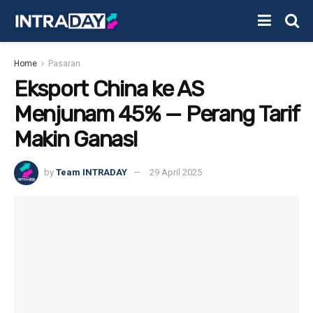
Home
Pasaran
Eksport China ke AS
Menjunam 45% — Perang Tarif
Makin Ganas!
by
Team INTRADAY
29 April 2025