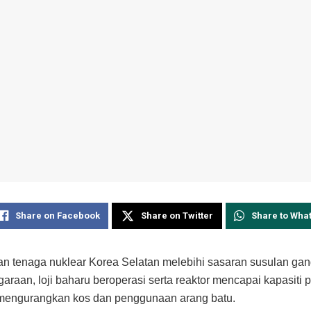
Share on Facebook
Share on Twitter
Share to Wha
n tenaga nuklear Korea Selatan melebihi sasaran susulan ga
araan, loji baharu beroperasi serta reaktor mencapai kapasiti 
 mengurangkan kos dan penggunaan arang batu.