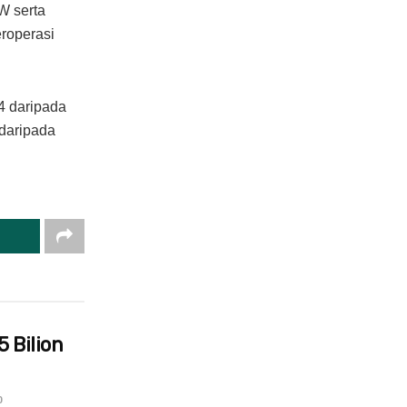
W serta
roperasi
4 daripada
daripada
5 Bilion
0