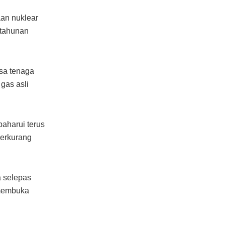
an nuklear
 tahunan
sa tenaga
gas asli
baharui terus
berkurang
a selepas
 membuka