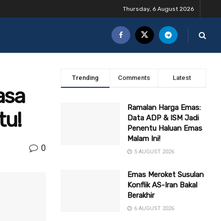
Thursday, 6 August 2026
Trending
Comments
Latest
asa
Ramalan Harga Emas:
tu!
Data ADP & ISM Jadi
Penentu Haluan Emas
Malam Ini!
0
5 AUGUST 2026
Emas Meroket Susulan
Konflik AS-Iran Bakal
Berakhir
6 AUGUST 2026