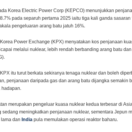
pada Korea Electric Power Corp (KEPCO) menunjukkan penjana
8.7% pada separuh pertama 2025 iaitu tiga kali ganda sasaran
kala pengeluaran arang batu jatuh 16%.
 Korea Power Exchange (KPX) menyatakan kos penjanaan kua
icapai melalui nuklear, lebih rendah berbanding arang batu dan 
G).
KPX itu turut berkata sekiranya tenaga nuklear dan boleh diper
an, penjanaan daripada gas dan arang batu dijangka semakin 
 hadapan.
tan merupakan pengeluar kuasa nuklear kedua terbesar di Asi
g sedang meningkatkan penjanaan nuklear, sementara Jepun
i lama dan
India
pula memulakan operasi reaktor baharu.