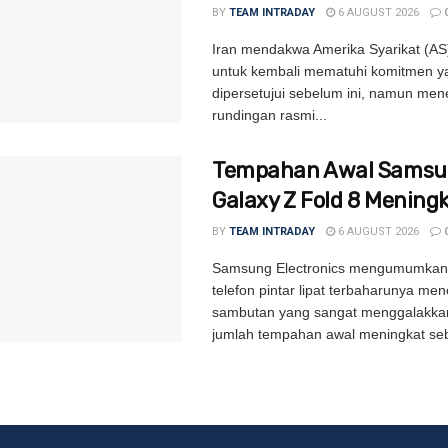
BY
TEAM INTRADAY
6 AUGUST 2026
Iran mendakwa Amerika Syarikat (AS
untuk kembali mematuhi komitmen y
dipersetujui sebelum ini, namun men
rundingan rasmi...
Tempahan Awal Samsu
Galaxy Z Fold 8 Mening
BY
TEAM INTRADAY
6 AUGUST 2026
Samsung Electronics mengumumkan 
telefon pintar lipat terbaharunya me
sambutan yang sangat menggalakkan
jumlah tempahan awal meningkat seb