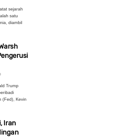
atat sejarah
salah satu
nia, diambil
 Warsh
Pengerusi
0
ald Trump
eribadi
 (Fed), Kevin
, Iran
dingan