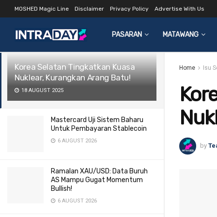
MOSHED Magic Line
Disclaimer
Privacy Policy
Advertise With Us
LATEST
TRENDING
Filter
PASARAN
MATAWANG
Korea Selatan Tingkatkan Kuasa
Home
Isu 
Nuklear, Kurangkan Arang Batu!
Kore
18 AUGUST 2025
Nukl
Mastercard Uji Sistem Baharu
Untuk Pembayaran Stablecoin
6 AUGUST 2026
by
Te
Ramalan XAU/USD: Data Buruh
AS Mampu Gugat Momentum
Bullish!
6 AUGUST 2026