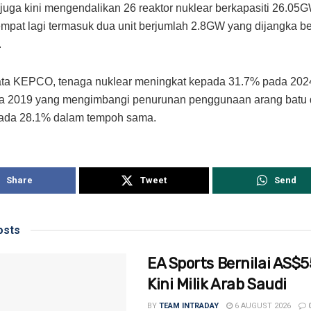
 juga kini mengendalikan 26 reaktor nuklear berkapasiti 26.05G
pat lagi termasuk dua unit berjumlah 2.8GW yang dijangka be
.
ata KEPCO, tenaga nuklear meningkat kepada 31.7% pada 202
a 2019 yang mengimbangi penurunan penggunaan arang batu 
ada 28.1% dalam tempoh sama.
Share
Tweet
Send
sts
EA Sports Bernilai AS$5
Kini Milik Arab Saudi
BY
TEAM INTRADAY
6 AUGUST 2026