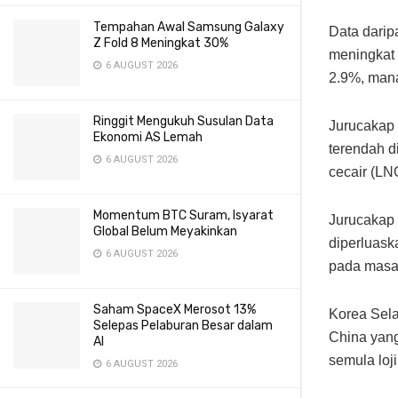
Tempahan Awal Samsung Galaxy
Data dari
Z Fold 8 Meningkat 30%
meningkat 
6 AUGUST 2026
2.9%, mana
Ringgit Mengukuh Susulan Data
Jurucakap
Ekonomi AS Lemah
terendah d
6 AUGUST 2026
cecair (LN
Momentum BTC Suram, Isyarat
Jurucakap 
Global Belum Meyakinkan
diperluask
6 AUGUST 2026
pada masa
Saham SpaceX Merosot 13%
Korea Sela
Selepas Pelaburan Besar dalam
China yan
AI
semula loj
6 AUGUST 2026