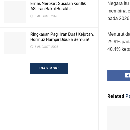
Negara itu
Emas Meroket Susulan Konflik
AS-Iran Bakal Berakhir
membina em
6 AUGUST 2026
pada 2026
Menurut d
Ringkasan Pagi: Iran Buat Kejutan,
Hormuz Hampir Dibuka Semula!
25.9% pad
6 AUGUST 2026
40.4% kep
LOAD MORE
Related
Po