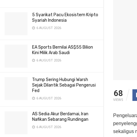
5 Syarikat Pacu Ekosistem Kripto
Syariah Indonesia
6 AUGUST 2026
EA Sports Bernilai AS$55 Bilion
Kini Milik Arab Saudi
6 AUGUST 2026
Trump Sering Hubungi Warsh
Sejak Dilantik Sebagai Pengerusi
Fed
68
6 AUGUST 2026
VIEWS
AS Sedia Akur Berdamai, Iran
Pengeluara
Nafikan Sebarang Rundingan
penyelengg
6 AUGUST 2026
sekaligus