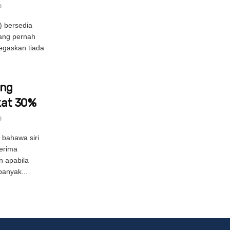
0
) bersedia
ang pernah
egaskan tiada
ng
kat 30%
0
bahawa siri
nerima
 apabila
anyak...