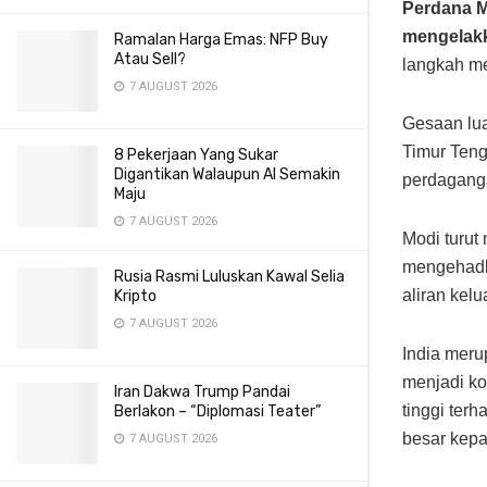
Perdana M
mengelak
Ramalan Harga Emas: NFP Buy
Atau Sell?
langkah me
7 AUGUST 2026
Gesaan lua
Timur Teng
8 Pekerjaan Yang Sukar
Digantikan Walaupun AI Semakin
perdaganga
Maju
7 AUGUST 2026
Modi turut
mengehadk
Rusia Rasmi Luluskan Kawal Selia
aliran kel
Kripto
7 AUGUST 2026
India meru
menjadi k
Iran Dakwa Trump Pandai
tinggi ter
Berlakon – “Diplomasi Teater”
besar kepa
7 AUGUST 2026