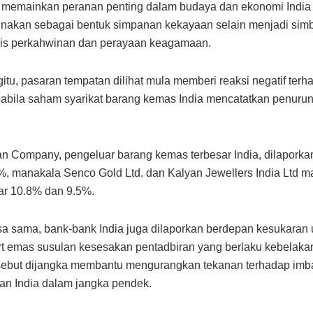
 memainkan peranan penting dalam budaya dan ekonomi India 
unakan sebagai bentuk simpanan kekayaan selain menjadi simb
lis perkahwinan dan perayaan keagamaan.
tu, pasaran tempatan dilihat mula memberi reaksi negatif ter
pabila saham syarikat barang kemas India mencatatkan penurun
n Company, pengeluar barang kemas terbesar India, dilaporkan
6%, manakala Senco Gold Ltd. dan Kalyan Jewellers India Ltd 
tar 10.8% dan 9.5%.
 sama, bank-bank India juga dilaporkan berdepan kesukaran 
 emas susulan kesesakan pentadbiran yang berlaku kebelakan
rsebut dijangka membantu mengurangkan tekanan terhadap im
n India dalam jangka pendek.