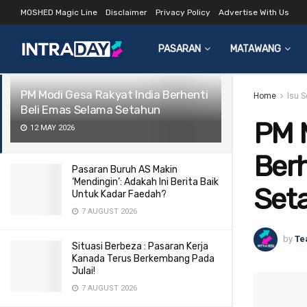
MOSHED Magic Line
Disclaimer
Privacy Policy
Advertise With Us
LATEST
TRENDING
Filter
PASARAN
MATAWANG
PM Modi Gesa Rakyat India Berhenti
Home
Isu 
Beli Emas Selama Setahun
PM M
12 MAY 2026
Berh
Pasaran Buruh AS Makin
‘Mendingin’: Adakah Ini Berita Baik
Set
Untuk Kadar Faedah?
7 AUGUST 2026
by
Te
Situasi Berbeza : Pasaran Kerja
Kanada Terus Berkembang Pada
Julai!
7 AUGUST 2026