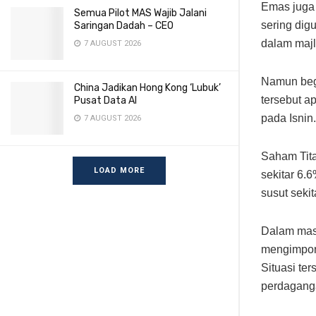
Emas juga
Semua Pilot MAS Wajib Jalani
sering dig
Saringan Dadah – CEO
dalam maj
7 AUGUST 2026
Namun begi
China Jadikan Hong Kong ‘Lubuk’
tersebut a
Pusat Data AI
pada Isnin.
7 AUGUST 2026
Saham Tita
LOAD MORE
sekitar 6.
susut seki
Dalam masa
mengimport
Situasi te
perdaganga