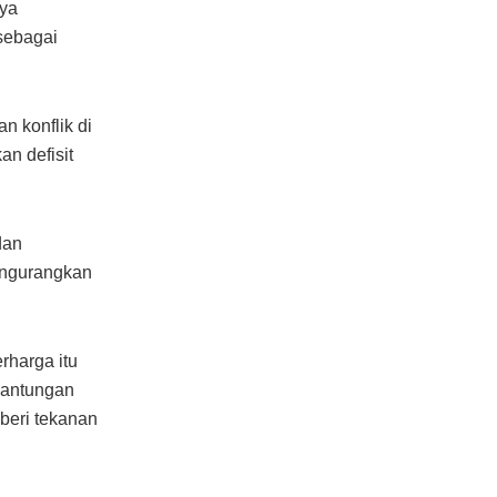
aya
ebagai
n konflik di
n defisit
dan
engurangkan
rharga itu
gantungan
beri tekanan