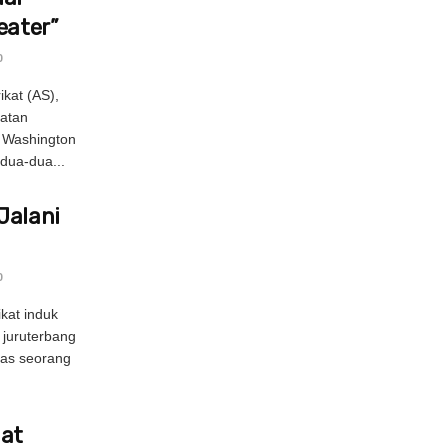
eater”
0
kat (AS),
atan
n Washington
dua-dua...
Jalani
0
kat induk
 juruterbang
pas seorang
uat