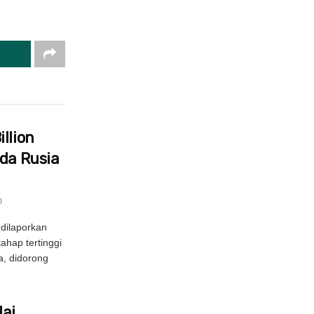
llion
ada Rusia
0
dilaporkan
hap tertinggi
, didorong
ai