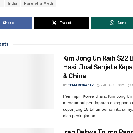
s
India
Narendra Modi
Share
Tweet
Send
sts
Kim Jong Un Raih $22 Bi
Hasil Jual Senjata Kep
& China
BY
TEAM INTRADAY
7 AUGUST 2026
Pemimpin Korea Utara, Kim Jong Un 
mengumpul pendapatan asing pada ta
sepanjang 15 tahun pemerintahannya
oleh peningkatan...
Iran Dakwa Trump Pand