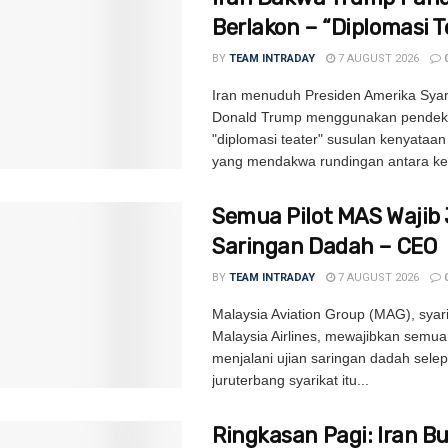
Berlakon – “Diplomasi T
BY
TEAM INTRADAY
7 AUGUST 2026
Iran menuduh Presiden Amerika Syari
Donald Trump menggunakan pendek
"diplomasi teater" susulan kenyataa
yang mendakwa rundingan antara ke
Semua Pilot MAS Wajib 
Saringan Dadah – CEO
BY
TEAM INTRADAY
7 AUGUST 2026
Malaysia Aviation Group (MAG), syari
Malaysia Airlines, mewajibkan semua
menjalani ujian saringan dadah sele
juruterbang syarikat itu...
Ringkasan Pagi: Iran B