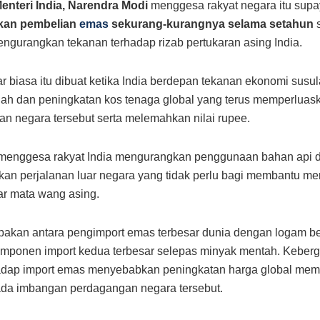
enteri India, Narendra Modi
menggesa rakyat negara itu sup
kan pembelian
emas
sekurang-kurangnya selama setahun
s
ngurangkan tekanan terhadap rizab pertukaran asing India.
r biasa itu dibuat ketika India berdepan tekanan ekonomi susula
ah dan peningkatan kos tenaga global yang terus memperluaska
n negara tersebut serta melemahkan nilai rupee.
 menggesa rakyat India mengurangkan penggunaan bahan api 
an perjalanan luar negara yang tidak perlu bagi membantu m
uar mata wang asing.
pakan antara pengimport emas terbesar dunia dengan logam be
omponen import kedua terbesar selepas minyak mentah. Keber
hadap import emas menyebabkan peningkatan harga global mem
da imbangan perdagangan negara tersebut.