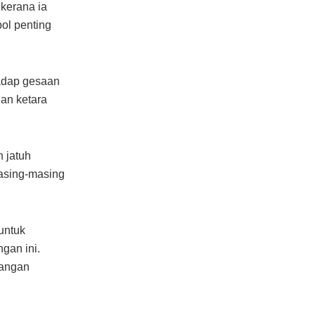
kerana ia
ol penting
hadap gesaan
an ketara
 jatuh
masing-masing
untuk
gan ini.
bangan