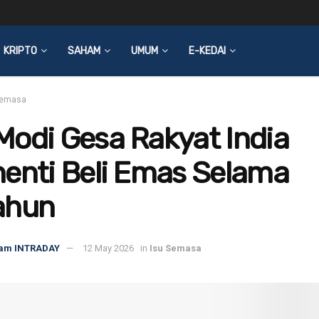
KRIPTO
SAHAM
UMUM
E-KEDAI
Semasa
odi Gesa Rakyat India
enti Beli Emas Selama
ahun
am INTRADAY
12 May 2026
in
Isu Semasa