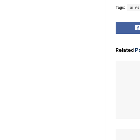
Tags:
ai v
Related
Po