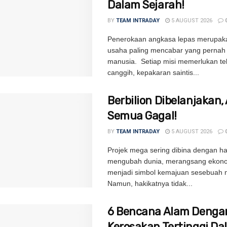
Dalam Sejarah!
BY
TEAM INTRADAY
5 AUGUST 2026
Penerokaan angkasa lepas merupak
usaha paling mencabar yang pernah 
manusia. Setiap misi memerlukan te
canggih, kepakaran saintis...
Berbilion Dibelanjakan,
Semua Gagal!
BY
TEAM INTRADAY
5 AUGUST 2026
Projek mega sering dibina dengan 
mengubah dunia, merangsang ekon
menjadi simbol kemajuan sesebuah 
Namun, hakikatnya tidak...
6 Bencana Alam Denga
Kerosakan Tertinggi Da