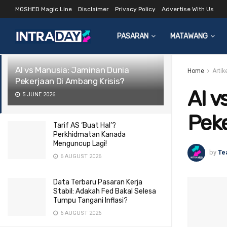
MOSHED Magic Line
Disclaimer
Privacy Policy
Advertise With Us
LATEST
TRENDING
Filter
PASARAN
MATAWANG
AI vs Manusia: Jaminan Dunia
Home
Arti
Pekerjaan Di Ambang Krisis?
AI v
5 JUNE 2026
Peke
Tarif AS ‘Buat Hal’?
Perkhidmatan Kanada
Menguncup Lagi!
by
Te
6 AUGUST 2026
Data Terbaru Pasaran Kerja
Stabil: Adakah Fed Bakal Selesa
Tumpu Tangani Inflasi?
6 AUGUST 2026