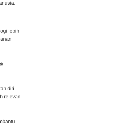
anusia.
ogi lebih
kanan
ak
an diri
ih relevan
embantu