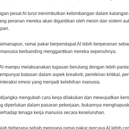
gan pesat AI turut menimbulkan kebimbangan dalam kalangan
ng peranan mereka akan digantikan oleh mesin dan sistem au
pan.
imanapun, ramai pakar berpendapat AI lebih berperanan sebag
manusia berbanding menggantikan mereka sepenuhnya.
AI mampu melaksanakan tugasan berulang dengan lebih panta
empunyai batasan dalam aspek kreativiti, pemikiran kritikal, p
a interaksi emosi yang menjadi kelebihan manusia.
I dijangka mengubah cara kerja dilakukan dan mewujudkan kem
ng diperlukan dalam pasaran pekerjaan, bukannya menghapus
terhadap tenaga kerja manusia secara keseluruhan.
alah beberapa sebab mengapa ramai pakar percaya AI lebih c