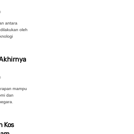
0
an antara
dilakukan oleh
knologi
 Akhirnya
0
harapan mampu
omi dan
negara.
n Kos
lam