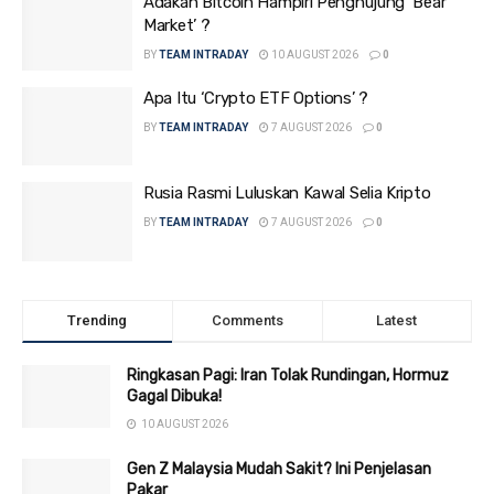
Adakah Bitcoin Hampiri Penghujung ‘Bear
Market’ ?
BY
TEAM INTRADAY
10 AUGUST 2026
0
Apa Itu ‘Crypto ETF Options’ ?
BY
TEAM INTRADAY
7 AUGUST 2026
0
Rusia Rasmi Luluskan Kawal Selia Kripto
BY
TEAM INTRADAY
7 AUGUST 2026
0
Trending
Comments
Latest
Ringkasan Pagi: Iran Tolak Rundingan, Hormuz
Gagal Dibuka!
10 AUGUST 2026
Gen Z Malaysia Mudah Sakit? Ini Penjelasan
Pakar