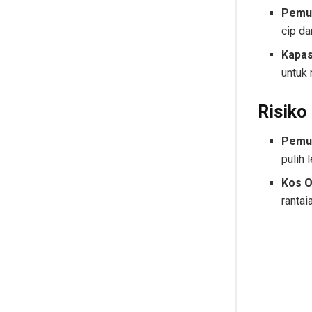
Pemul
cip da
Kapas
untuk 
Risiko
Pemul
pulih 
Kos O
rantai