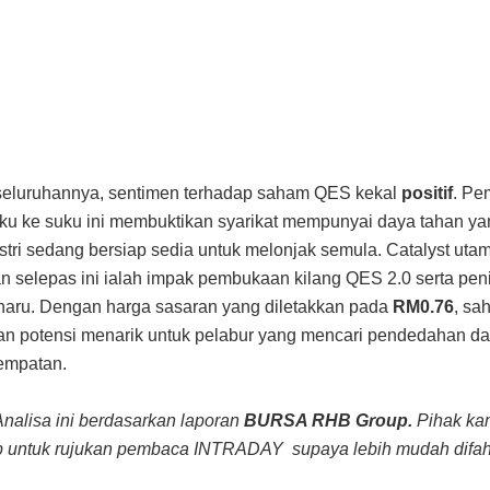
seluruhannya, sentimen terhadap saham QES kekal
positif
. Pe
uku ke suku ini membuktikan syarikat mempunyai daya tahan ya
ustri sedang bersiap sedia untuk melonjak semula. Catalyst uta
an selepas ini ialah impak pembukaan kilang QES 2.0 serta peni
haru. Dengan harga sasaran yang diletakkan pada
RM0.76
, sa
 potensi menarik untuk pelabur yang mencari pendedahan da
tempatan.
Analisa ini berdasarkan laporan
BURSA RHB Group.
Pihak ka
 untuk rujukan pembaca INTRADAY supaya lebih mudah difa