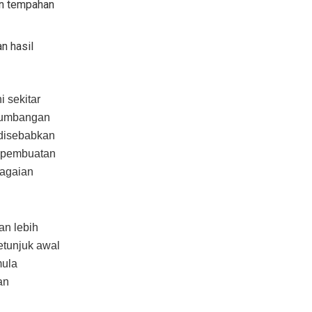
an tempahan
n hasil
 sekitar
sumbangan
 disebabkan
n pembuatan
bagaian
an lebih
etunjuk awal
mula
an