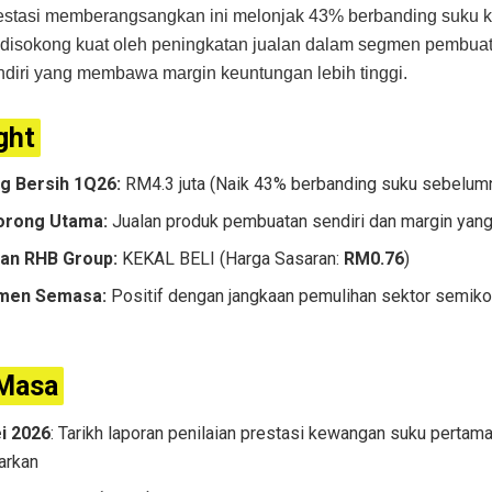
estasi memberangsangkan ini melonjak 43% berbanding suku 
, disokong kuat oleh peningkatan jualan dalam segmen pembua
diri yang membawa margin keuntungan lebih tinggi.
ght
g Bersih 1Q26:
RM4.3 juta (Naik 43% berbanding suku sebelum
orong Utama:
Jualan produk pembuatan sendiri dan margin yang 
an RHB Group:
KEKAL BELI (Harga Sasaran:
RM0.76
)
imen Semasa:
Positif dengan jangkaan pemulihan sektor semik
 Masa
i 2026
: Tarikh laporan penilaian prestasi kewangan suku perta
arkan