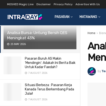
MOSHED Magic Line
Disclaimer
Privacy Policy
Advertise With Us
LATEST
TRENDING
Filter
PASARAN
MATAWANG
Analisa Bursa: Untung Bersih QES
Home
Bisn
Meningkat 43%
Anal
25 MAY 2026
Men
Pasaran Buruh AS Makin
‘Mendingin’: Adakah Ini Berita Baik
Untuk Kadar Faedah?
by
Te
7 AUGUST 2026
Situasi Berbeza : Pasaran Kerja
Kanada Terus Berkembang Pada
Julai!
7 AUGUST 2026