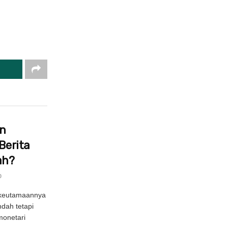
in
Berita
ah?
0
 keutamaannya
ndah tetapi
onetari