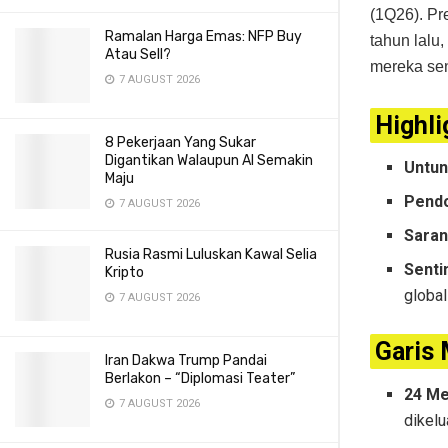
(1Q26).
Pr
Ramalan Harga Emas: NFP Buy
tahun lalu
Atau Sell?
mereka sen
7 AUGUST 2026
Highli
8 Pekerjaan Yang Sukar
Digantikan Walaupun AI Semakin
Untun
Maju
Pend
7 AUGUST 2026
Saran
Rusia Rasmi Luluskan Kawal Selia
Sent
Kripto
global
7 AUGUST 2026
Garis
Iran Dakwa Trump Pandai
Berlakon – “Diplomasi Teater”
24 Me
7 AUGUST 2026
dikelu