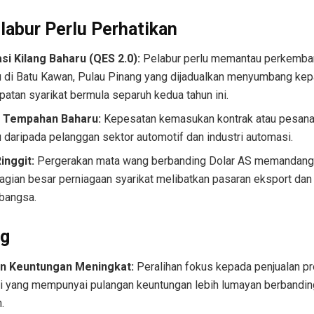
labur Perlu Perhatikan
si Kilang Baharu (QES 2.0):
Pelabur perlu memantau perkemban
u di Batu Kawan, Pulau Pinang yang dijadualkan menyumbang kep
atan syarikat bermula separuh kedua tahun ini.
 Tempahan Baharu:
Kepesatan kemasukan kontrak atau pesana
 daripada pelanggan sektor automotif dan industri automasi.
Ringgit:
Pergerakan mata wang berbanding Dolar AS memandan
agian besar perniagaan syarikat melibatkan pasaran eksport da
abangsa.
ng
n Keuntungan Meningkat:
Peralihan fokus kepada penjualan p
ri yang mempunyai pulangan keuntungan lebih lumayan berbandin
.