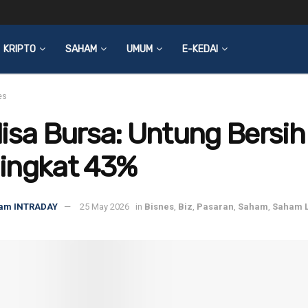
KRIPTO
SAHAM
UMUM
E-KEDAI
es
isa Bursa: Untung Bersi
ingkat 43%
am INTRADAY
25 May 2026
in
Bisnes
,
Biz
,
Pasaran
,
Saham
,
Saham L