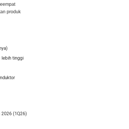
keempat
tan produk
nya)
lebih tinggi
onduktor
ma 2026 (1Q26)