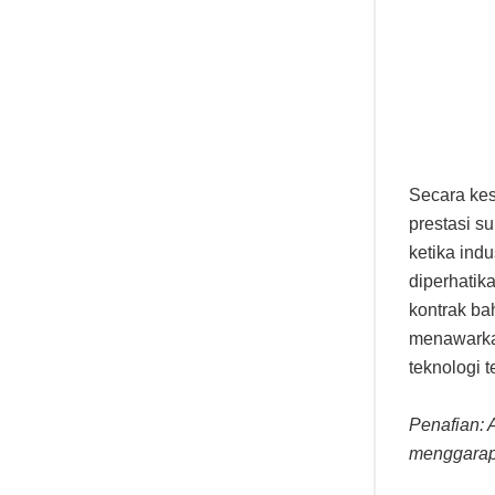
Secara ke
prestasi s
ketika ind
diperhatik
kontrak ba
menawarkan
teknologi 
Penafian: 
menggarap