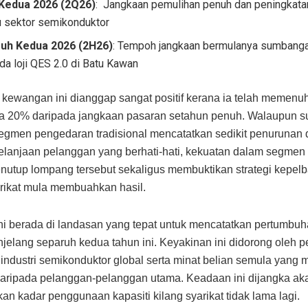
Kedua 2026 (2Q26)
: Jangkaan pemulihan penuh dan peningkat
u sektor semikonduktor
uh Kedua 2026 (2H26)
: Tempoh jangkaan bermulanya sumbanga
da loji QES 2.0 di Batu Kawan
kewangan ini dianggap sangat positif kerana ia telah memenuhi
a 20% daripada jangkaan pasaran setahun penuh. Walaupun 
egmen pengedaran tradisional mencatatkan sedikit penurunan
elanjaan pelanggan yang berhati-hati, kekuatan dalam segme
nutup lompang tersebut sekaligus membuktikan strategi kepel
rikat mula membuahkan hasil.
ini berada di landasan yang tepat untuk mencatatkan pertumbuh
jelang separuh kedua tahun ini. Keyakinan ini didorong oleh p
industri semikonduktor global serta minat belian semula yang 
daripada pelanggan-pelanggan utama. Keadaan ini dijangka ak
an kadar penggunaan kapasiti kilang syarikat tidak lama lagi.