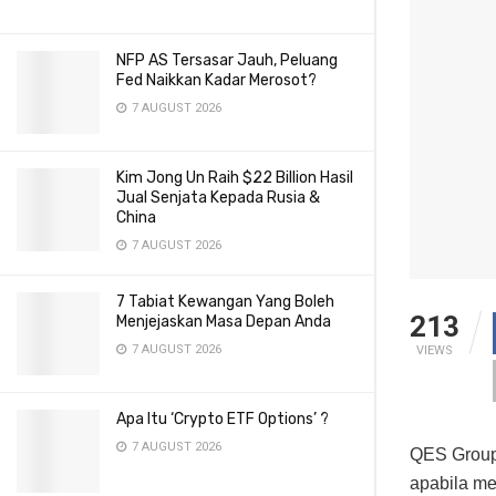
NFP AS Tersasar Jauh, Peluang
Fed Naikkan Kadar Merosot?
7 AUGUST 2026
Kim Jong Un Raih $22 Billion Hasil
Jual Senjata Kepada Rusia &
China
7 AUGUST 2026
7 Tabiat Kewangan Yang Boleh
213
Menjejaskan Masa Depan Anda
7 AUGUST 2026
VIEWS
Apa Itu ‘Crypto ETF Options’ ?
7 AUGUST 2026
QES Group
apabila me