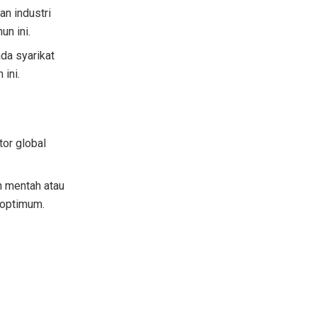
n industri
un ini.
da syarikat
ini.
or global
n mentah atau
 optimum.