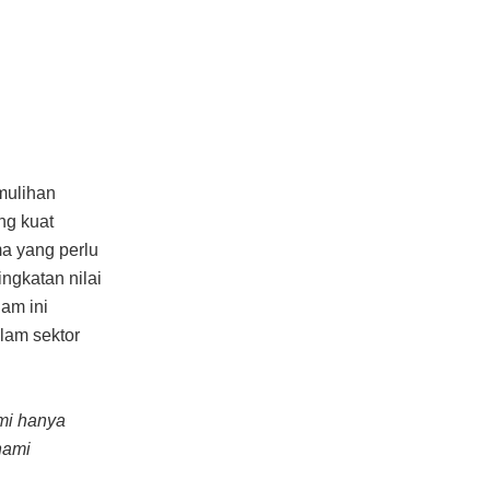
mulihan
ng kuat
ma yang perlu
ngkatan nilai
ham ini
lam sektor
mi hanya
hami