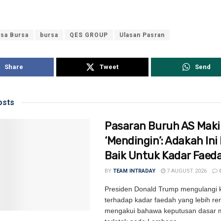
isa Bursa
bursa
QES GROUP
Ulasan Pasran
Share
Tweet
Send
sts
Pasaran Buruh AS Mak
‘Mendingin’: Adakah Ini 
Baik Untuk Kadar Faed
BY
TEAM INTRADAY
7 AUGUST 2026
Presiden Donald Trump mengulangi
terhadap kadar faedah yang lebih re
mengakui bahawa keputusan dasar m