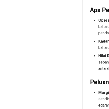
Apa Pe
Opera
bahar
pendap
Kadar
baharu
Nilai 
sebah
antar
Pelua
Margi
sendi
edaran