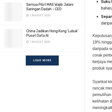
Suku 
Semua Pilot MAS Wajib Jalani
bahar
Saringan Dadah – CEO
7 AUGUST 2026
Separ
daripa
China Jadikan Hong Kong ‘Lubuk’
Keputusan 
Pusat Data AI
19% hingg
7 AUGUST 2026
daripada s
corak perb
LOAD MORE
berjaya me
produk sya
Syarikat k
rancak men
pemulihan 
kelihatan 
meningkatk