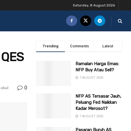
Saturday, 8 August 2026
Trending
Comments
Latest
h QES
Ramalan Harga Emas:
NFP Buy Atau Sell?
7 AUGUST 2026
0
okal
NFP AS Tersasar Jauh,
Peluang Fed Naikkan
Kadar Merosot?
7 AUGUST 2026
Pasaran Buruh AS