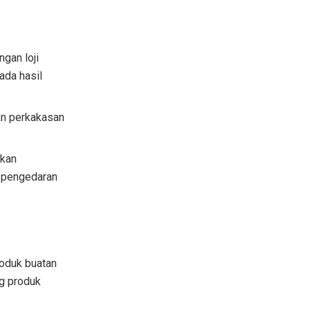
gan loji
ada hasil
n perkakasan
gkan
n pengedaran
roduk buatan
g produk