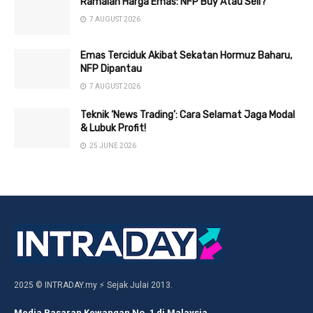
Ramalan Harga Emas: NFP Buy Atau Sell?
7 AUGUST 2026
Emas Terciduk Akibat Sekatan Hormuz Baharu,
NFP Dipantau
7 AUGUST 2026
Teknik ‘News Trading’: Cara Selamat Jaga Modal
& Lubuk Profit!
25 JUNE 2026
2025 © INTRADAY.my ⚡ Sejak Julai 2013.
Media Pasaran Kewangan No. 1 di Malaysia