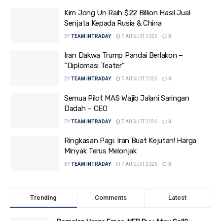
Kim Jong Un Raih $22 Billion Hasil Jual
Senjata Kepada Rusia & China
BY
TEAM INTRADAY
7 AUGUST 2026
0
Iran Dakwa Trump Pandai Berlakon –
“Diplomasi Teater”
BY
TEAM INTRADAY
7 AUGUST 2026
0
Semua Pilot MAS Wajib Jalani Saringan
Dadah – CEO
BY
TEAM INTRADAY
7 AUGUST 2026
0
Ringkasan Pagi: Iran Buat Kejutan! Harga
Minyak Terus Melonjak
BY
TEAM INTRADAY
7 AUGUST 2026
0
Trending
Comments
Latest