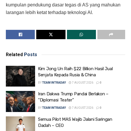
kumpulan pendukung dasar tegas di AS yang mahukan
larangan lebih ketat terhadap teknologi AI.
Related
Posts
Kim Jong Un Raih $22 Billion Hasil Jual
Senjata Kepada Rusia & China
BY
TEAM INTRADAY
7 AUGUST 2026
0
Iran Dakwa Trump Pandai Berlakon –
“Diplomasi Teater”
BY
TEAM INTRADAY
7 AUGUST 2026
0
Semua Pilot MAS Wajib Jalani Saringan
Dadah – CEO