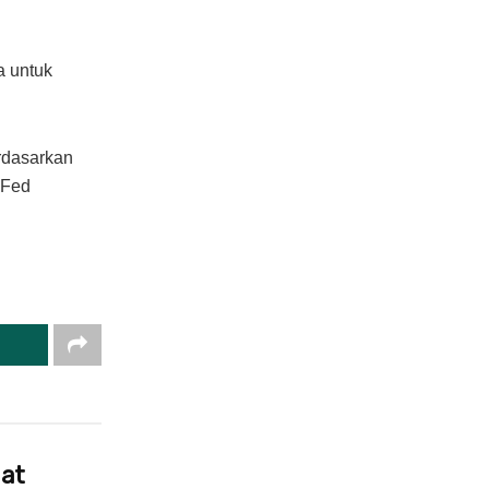
a untuk
rdasarkan
 Fed
uat