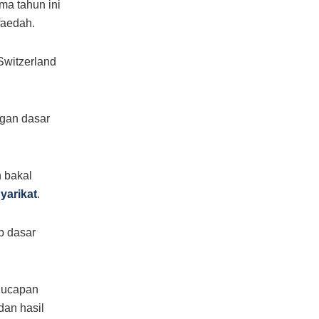
a tahun ini
faedah.
Switzerland
ngan dasar
n bakal
yarikat
.
p dasar
a ucapan
dan hasil