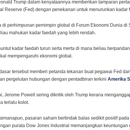
Donald Trump dalam kenyataannya memberikan tamparan pertam
al Reserve (Fed) dengan penekanan untuk menurunkan kadar 
di perhimpunan pemimpin global di Forum Ekonomi Dunia di 
iau mahukan kadar faedah yang lebih rendah.
ntut kadar faedah turun serta merta di mana beliau berpanda
akal mempengaruhi ekonomi global.
, dasar tersebut memberi petanda tekanan buat pegawai Fed da
n pergelutan hubungan dengan pentadbiran terkini
Amerika S
i, Jerome Powell sering dikritik oleh Trump kerana mengangga
 terlalu kolot.
imanapun, pasaran saham bertindak balas sedikit positif pad
engan purata Dow Jones Industrial memanjangkan keuntungan 