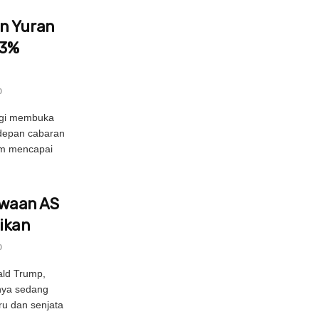
n Yuran
 3%
0
agi membuka
rdepan cabaran
um mencapai
waan AS
ikan
0
ald Trump,
nya sedang
u dan senjata