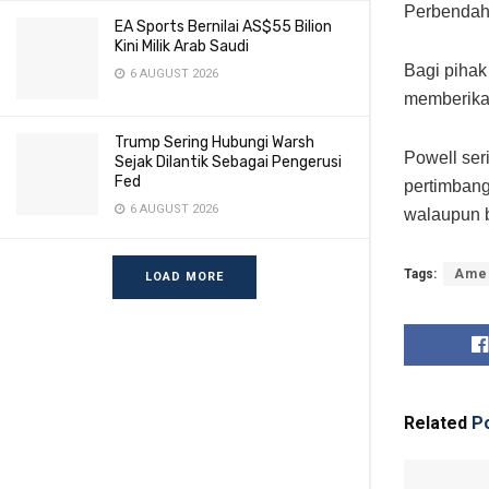
Perbendaha
EA Sports Bernilai AS$55 Bilion
Kini Milik Arab Saudi
Bagi pihak
6 AUGUST 2026
memberika
Trump Sering Hubungi Warsh
Powell se
Sejak Dilantik Sebagai Pengerusi
Fed
pertimbang
6 AUGUST 2026
walaupun 
Tags:
Amer
LOAD MORE
Related
Po