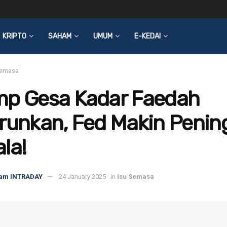
KRIPTO
SAHAM
UMUM
E-KEDAI
Semasa
mp Gesa Kadar Faedah
runkan, Fed Makin Penin
la!
am INTRADAY
24 January 2025
in
Isu Semasa