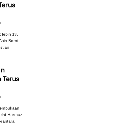
Terus
0
 lebih 1%
Asia Barat
stian
an
h Terus
0
 pembukaan
Selat Hormuz
erantara