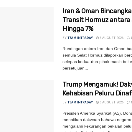
Iran & Oman Bincangka
Transit Hormuz antara
Hingga 7%
BY
TEAM INTRADAY
6 AUGUST 2026
Rundingan antara Iran dan Oman b
semula Selat Hormuz dilaporkan be
selepas kedua-dua pihak masih bel
persetujuan...
Trump Mengamuk! Dak
Kehabisan Peluru Dinaf
BY
TEAM INTRADAY
6 AUGUST 2026
Presiden Amerika Syarikat (AS), Don
menafikan dakwaan bahawa negara
mengalami kekurangan bekalan pelur