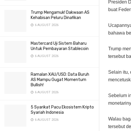
Presiden 
buat Feder
Trump Mengamuk! Dakwaan AS
Kehabisan Peluru Dinafikan
Ucapannya 
6 AUGUST 2026
bahawa bel
Mastercard Uji Sistem Baharu
Untuk Pembayaran Stablecoin
Trump menu
tersebut b
6 AUGUST 2026
Selain itu
Ramalan XAU/USD: Data Buruh
AS Mampu Gugat Momentum
mencetuska
Bullish!
6 AUGUST 2026
Sebelum in
monetarinya
5 Syarikat Pacu Ekosistem Kripto
Syariah Indonesia
Walau baga
6 AUGUST 2026
tersebut d