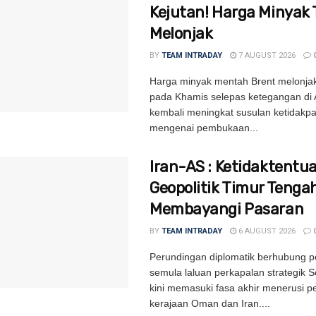
Kejutan! Harga Minyak 
Melonjak
BY
TEAM INTRADAY
7 AUGUST 2026
Harga minyak mentah Brent melonjak
pada Khamis selepas ketegangan di 
kembali meningkat susulan ketidakpa
mengenai pembukaan...
Iran-AS : Ketidaktentu
Geopolitik Timur Tenga
Membayangi Pasaran
BY
TEAM INTRADAY
6 AUGUST 2026
Perundingan diplomatik berhubung
semula laluan perkapalan strategik 
kini memasuki fasa akhir menerusi p
kerajaan Oman dan Iran....