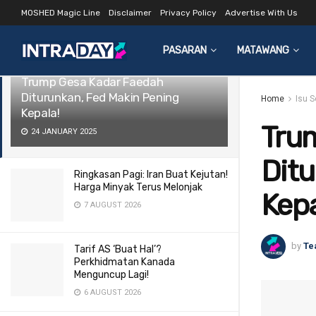
MOSHED Magic Line
Disclaimer
Privacy Policy
Advertise With Us
LATEST
TRENDING
Filter
PASARAN
MATAWANG
Trump Gesa Kadar Faedah
Diturunkan, Fed Makin Pening
Home
Isu 
Kepala!
Tru
24 JANUARY 2025
Ditu
Ringkasan Pagi: Iran Buat Kejutan!
Harga Minyak Terus Melonjak
Kepa
7 AUGUST 2026
by
Te
Tarif AS ‘Buat Hal’?
Perkhidmatan Kanada
Menguncup Lagi!
6 AUGUST 2026