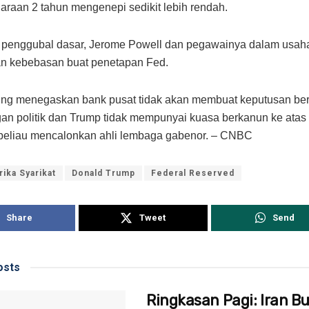
raan 2 tahun mengenepi sedikit lebih rendah.
 penggubal dasar, Jerome Powell dan pegawainya dalam usah
n kebebasan buat penetapan Fed.
ring menegaskan bank pusat tidak akan membuat keputusan be
an politik dan Trump tidak mempunyai kuasa berkanun ke atas
beliau mencalonkan ahli lembaga gabenor. – CNBC
ika Syarikat
Donald Trump
Federal Reserved
Share
Tweet
Send
sts
Ringkasan Pagi: Iran B