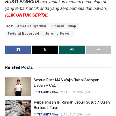
HUSTLE24HOUR
menyediakan medium pembelajaran
yang terbaik untuk anda yang zero bermula dari bawah.
KLIK UNTUK SERTAI.
Tags:
Amerika Syarikat
Donald Trump
Federal Reserved
Jerome Powell
Related
Posts
Semua Pilot MAS Wajib Jalani Saringan
Dadah – CEO
BY
TEAM INTRADAY
7 AUGUST 2026
0
Perbelanjaan Isi Rumah Jepun Susut 7 Bulan
Berturut-Turut
BY
TEAM INTRADAY
7 AUGUST 2026
0