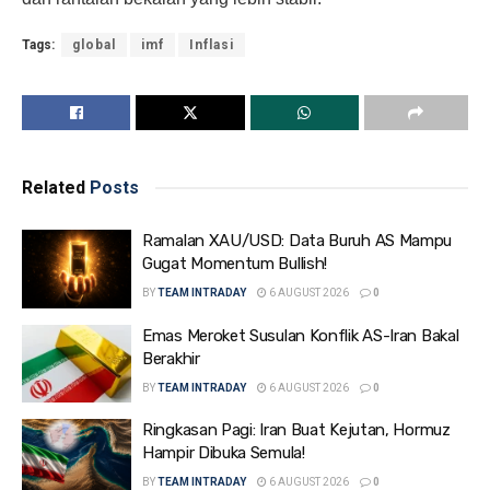
Tags:
global
imf
Inflasi
Related
Posts
Ramalan XAU/USD: Data Buruh AS Mampu
Gugat Momentum Bullish!
BY
TEAM INTRADAY
6 AUGUST 2026
0
Emas Meroket Susulan Konflik AS-Iran Bakal
Berakhir
BY
TEAM INTRADAY
6 AUGUST 2026
0
Ringkasan Pagi: Iran Buat Kejutan, Hormuz
Hampir Dibuka Semula!
BY
TEAM INTRADAY
6 AUGUST 2026
0