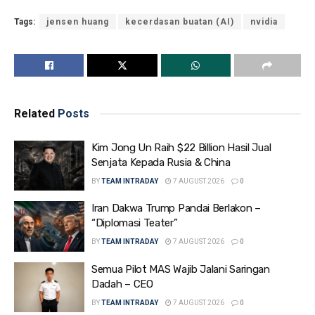
Tags:
jensen huang
kecerdasan buatan (AI)
nvidia
Related
Posts
Kim Jong Un Raih $22 Billion Hasil Jual
Senjata Kepada Rusia & China
BY
TEAM INTRADAY
7 AUGUST 2026
0
Iran Dakwa Trump Pandai Berlakon –
“Diplomasi Teater”
BY
TEAM INTRADAY
7 AUGUST 2026
0
Semua Pilot MAS Wajib Jalani Saringan
Dadah – CEO
BY
TEAM INTRADAY
7 AUGUST 2026
0