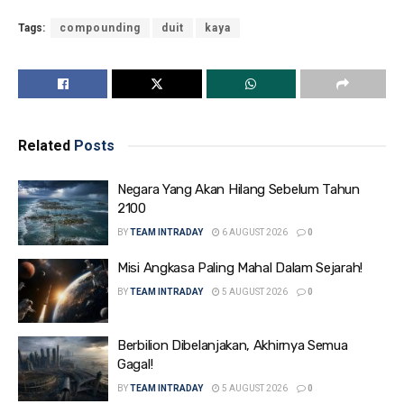
Tags:
compounding
duit
kaya
Related
Posts
Negara Yang Akan Hilang Sebelum Tahun
2100
BY
TEAM INTRADAY
6 AUGUST 2026
0
Misi Angkasa Paling Mahal Dalam Sejarah!
BY
TEAM INTRADAY
5 AUGUST 2026
0
Berbilion Dibelanjakan, Akhirnya Semua
Gagal!
BY
TEAM INTRADAY
5 AUGUST 2026
0