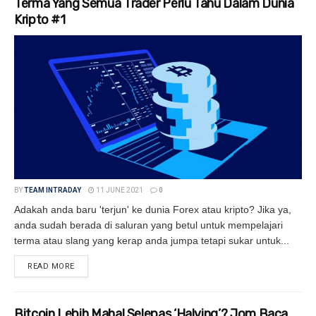
Terma Yang Semua Trader Perlu Tahu Dalam Dunia
Kripto #1
BY
TEAM INTRADAY
11 JUNE 2021
0
Adakah anda baru 'terjun' ke dunia Forex atau kripto? Jika ya,
anda sudah berada di saluran yang betul untuk mempelajari
terma atau slang yang kerap anda jumpa tetapi sukar untuk...
READ MORE
DETAILS
Bitcoin Lebih Mahal Selepas ‘Halving’? Jom Baca